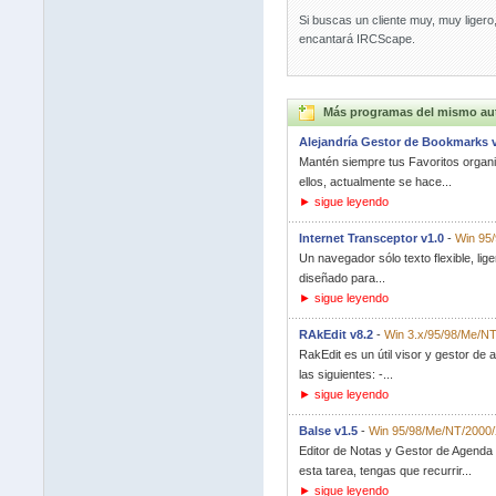
Si buscas un cliente muy, muy ligero
encantará IRCScape.
Más programas del mismo au
Alejandría Gestor de Bookmarks v
Mantén siempre tus Favoritos organ
ellos, actualmente se hace...
► sigue leyendo
Internet Transceptor v1.0
-
Win 95/
Un navegador sólo texto flexible, li
diseñado para...
► sigue leyendo
RAkEdit v8.2
-
Win 3.x/95/98/Me/N
RakEdit es un útil visor y gestor de
las siguientes: -...
► sigue leyendo
Balse v1.5
-
Win 95/98/Me/NT/2000
Editor de Notas y Gestor de Agenda p
esta tarea, tengas que recurrir...
► sigue leyendo