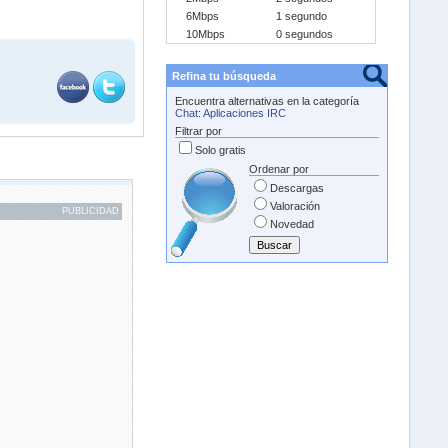
6Mbps
1 segundo
10Mbps
0 segundos
Refina tu búsqueda
Encuentra alternativas en la categoría
Chat
:
Aplicaciones IRC
Filtrar por
Solo gratis
Ordenar por
Descargas
Valoración
PUBLICIDAD
Novedad