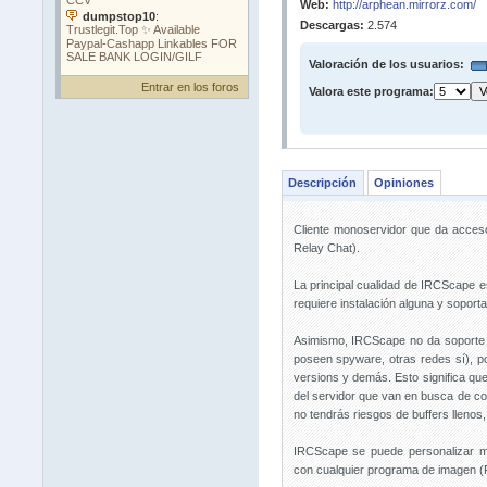
Web:
http://arphean.mirrorz.com/
Descargas:
2.574
Valoración de los usuarios:
Entrar en los foros
Valora este programa:
Descripción
Opiniones
Cliente monoservidor que da acceso
Relay Chat).
La principal cualidad de IRCScape
requiere instalación alguna y sopor
Asimismo, IRCScape no da soporte
poseen spyware, otras redes sí), 
versions y demás. Esto significa qu
del servidor que van en busca de con
no tendrás riesgos de buffers llenos,
IRCScape se puede personalizar me
con cualquier programa de imagen (F