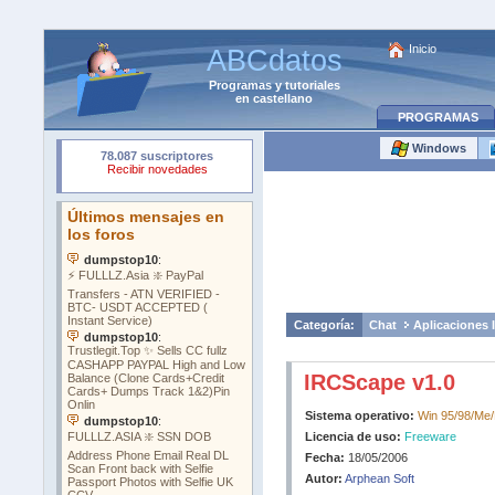
Inicio
ABCdatos
Programas
y
tutoriales
en castellano
PROGRAMAS
Windows
Categoría:
Chat
Aplicaciones 
IRCScape v1.0
Sistema operativo:
Win 95/98/Me/
Licencia de uso:
Freeware
Fecha:
18/05/2006
Autor:
Arphean Soft