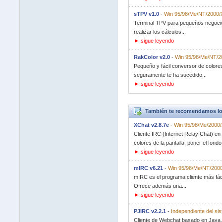
sTPV v1.0
-
Win 95/98/Me/NT/2000/
Terminal TPV para pequeños negocios
realizar los cálculos...
► sigue leyendo
RakColor v2.0
-
Win 95/98/Me/NT/2
Pequeño y fácil conversor de color
seguramente te ha sucedido...
► sigue leyendo
También te recomendamos lo
XChat v2.8.7e
-
Win 95/98/Me/2000
Cliente IRC (Internet Relay Chat) en
colores de la pantalla, poner el fondo.
► sigue leyendo
mIRC v6.21
-
Win 95/98/Me/NT/2000
mIRC es el programa cliente más fác
Ofrece además una...
► sigue leyendo
PJIRC v2.2.1
-
Independiente del si
Cliente de Webchat basado en Java. 