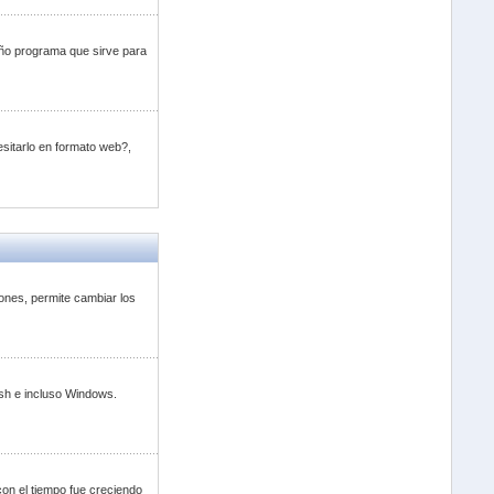
eño programa que sirve para
sitarlo en formato web?,
iones, permite cambiar los
osh e incluso Windows.
on el tiempo fue creciendo