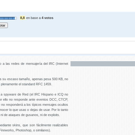
8,8
en base a
4 votos
 a las redes de mensajería del IRC (Internet
 es su escaso tamaño, apenas pesa 500 KB, no
ta plenamente el standard RFC 1459.
 a spyware de Red (el IRC Hispano e ICQ no
por ello no responde ante eventos DCC, CTCP,
e no responderá a los típicos mensajes ocultos
ocer lo que usas o dejas de usar. Por lo tanto
 ni de ataques de gusanos, ni de exploits.
diante skins, que son fácilmente realizables
ireworks, Photoshop, o similares).