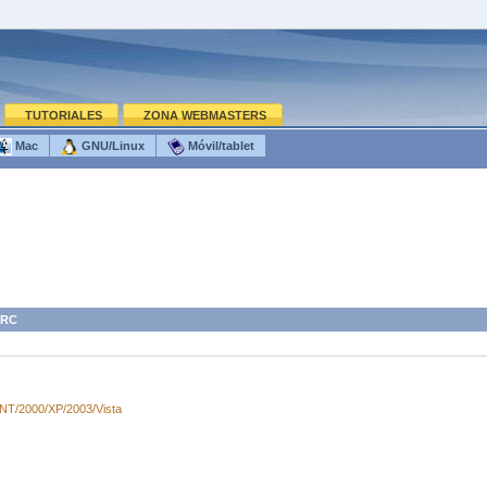
TUTORIALES
ZONA WEBMASTERS
Mac
GNU/Linux
Móvil/tablet
IRC
NT/2000/XP/2003/Vista