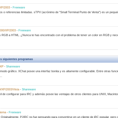
XP/2003
-
Freeware
 o referencias limitadas. sTPV (acrónimo de "Small Terminal Punto de Venta") es un pequ
000/XP/2003
-
Freeware
es RGB a HTML. ¿Nunca te has encontrado con el problema de tener un color en RGB y nece
s siguientes programas
/XP
-
Shareware
 modo gráfico. XChat posee una interfaz bonita y es altamente configurable. Entre otras func
..
/XP/2003/Vista
-
Shareware
il de configurar para IRC y además posee las ventajas de otros clientes para UNIX, Macint
stema
-
Freeware
Originalmente, PJIRC no fue pensando para convertirse en un cliente de iRC popular, pero c