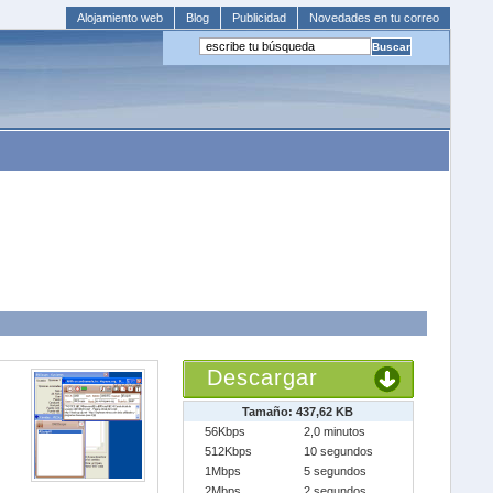
Alojamiento web
Blog
Publicidad
Novedades en tu correo
Descargar
Tamaño: 437,62 KB
56Kbps
2,0 minutos
512Kbps
10 segundos
1Mbps
5 segundos
2Mbps
2 segundos