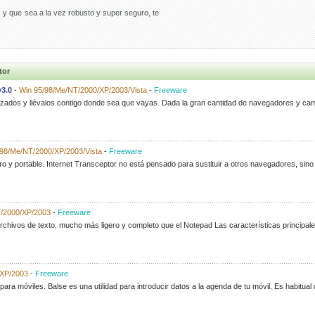
, y que sea a la vez robusto y super seguro, te
tor
3.0
-
Win 95/98/Me/NT/2000/XP/2003/Vista
-
Freeware
izados y llévalos contigo donde sea que vayas. Dada la gran cantidad de navegadores y ca
98/Me/NT/2000/XP/2003/Vista
-
Freeware
gero y portable. Internet Transceptor no está pensado para sustituir a otros navegadores, sin
T/2000/XP/2003
-
Freeware
 archivos de texto, mucho más ligero y completo que el Notepad Las características principal
/XP/2003
-
Freeware
ara móviles. Balse es una utilidad para introducir datos a la agenda de tu móvil. Es habitual