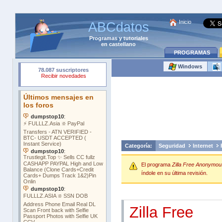
Inicio
ABCdatos
Programas
y
tutoriales
en castellano
PROGRAMAS
Windows
Categoría:
Seguridad
Internet
El programa
Zilla Free Anonymous
índole en su última revisión.
Zilla Free