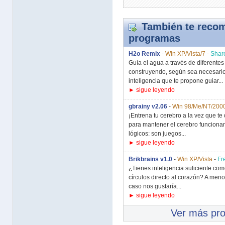
También te recom
programas
H2o Remix
-
Win XP/Vista/7
-
Shar
Guía el agua a través de diferente
construyendo, según sea necesario
inteligencia que te propone guiar...
► sigue leyendo
gbrainy v2.06
-
Win 98/Me/NT/2000
¡Entrena tu cerebro a la vez que te 
para mantener el cerebro funcionan
lógicos: son juegos...
► sigue leyendo
Brikbrains v1.0
-
Win XP/Vista
-
Fr
¿Tienes inteligencia suficiente co
círculos directo al corazón? A men
caso nos gustaría...
► sigue leyendo
Ver más pr