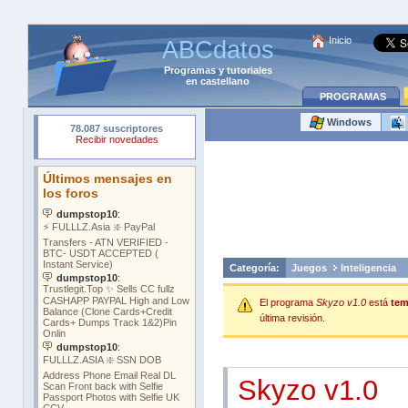
Inicio
ABCdatos
Programas
y
tutoriales
en castellano
PROGRAMAS
Windows
Categoría:
Juegos
Inteligencia
El programa
Skyzo v1.0
está
tem
última revisión.
Skyzo v1.0