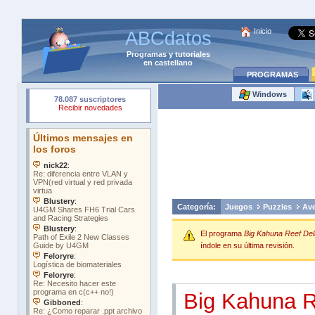
Inicio
ABCdatos
Programas
y
tutoriales
en castellano
PROGRAMAS
Windows
Categoría:
Juegos
Puzzles
Ave
El programa
Big Kahuna Reef De
índole en su última revisión.
Big Kahuna 