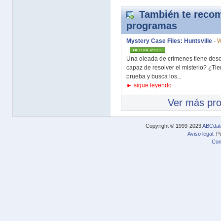
También te recom
programas
Mystery Case Files: Huntsville
-
W
Una oleada de crímenes tiene desco
capaz de resolver el misterio? ¿Ti
prueba y busca los...
► sigue leyendo
Ver más pr
Copyright © 1999-2023
ABCdat
Aviso legal
. P
Con