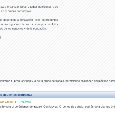
s para organizar ideas y tomar decisiones y es
 en el ámbito corporativo.
e describen la instalación, tipos de preguntas
onar las siguientes técnicas de mapas mentales
do de los negocios y de la educación.
).
mentarás tu productividad y la de tu grupo de trabajo, permitiendo el alcance del máximo poten
s siguientes programas
Win 7/8/10/11
-
Freeware
encillo control de órdenes de trabajo. Con Moyex: Órdenes de trabajo, podrás controlar tus ó