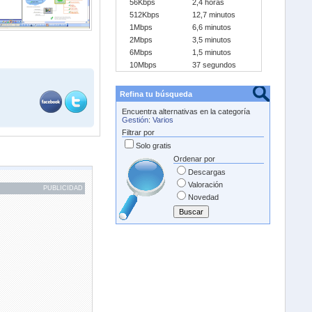
56Kbps
2,4 horas
512Kbps
12,7 minutos
1Mbps
6,6 minutos
2Mbps
3,5 minutos
6Mbps
1,5 minutos
10Mbps
37 segundos
Refina tu búsqueda
Encuentra alternativas en la categoría
Gestión
:
Varios
Filtrar por
Solo gratis
Ordenar por
Descargas
Valoración
PUBLICIDAD
Novedad