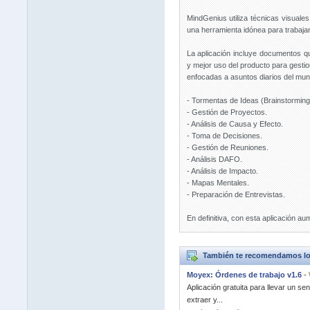
MindGenius utiliza técnicas visuale
una herramienta idónea para trabajar
La aplicación incluye documentos qu
y mejor uso del producto para gesti
enfocadas a asuntos diarios del mun
- Tormentas de Ideas (Brainstorming
- Gestión de Proyectos.
- Análisis de Causa y Efecto.
- Toma de Decisiones.
- Gestión de Reuniones.
- Análisis DAFO.
- Análisis de Impacto.
- Mapas Mentales.
- Preparación de Entrevistas.
En definitiva, con esta aplicación au
También te recomendamos lo
Moyex: Órdenes de trabajo v1.6
-
Aplicación gratuita para llevar un s
extraer y...