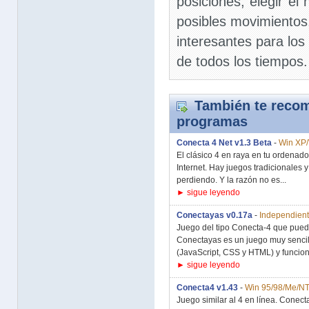
posiciones, elegir el 
posibles movimientos
interesantes para los
de todos los tiempos.
También te recom
programas
Conecta 4 Net v1.3 Beta
-
Win XP/
El clásico 4 en raya en tu ordenado
Internet. Hay juegos tradicionales
perdiendo. Y la razón no es...
► sigue leyendo
Conectayas v0.17a
-
Independient
Juego del tipo Conecta-4 que puede
Conectayas es un juego muy sencil
(JavaScript, CSS y HTML) y funciona
► sigue leyendo
Conecta4 v1.43
-
Win 95/98/Me/N
Juego similar al 4 en línea. Conec