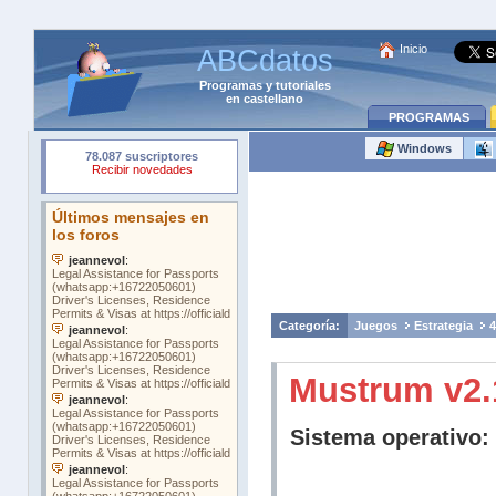
Inicio
ABCdatos
Programas
y
tutoriales
en castellano
PROGRAMAS
Windows
Categoría:
Juegos
Estrategia
4
Mustrum v2.
Sistema operativo: