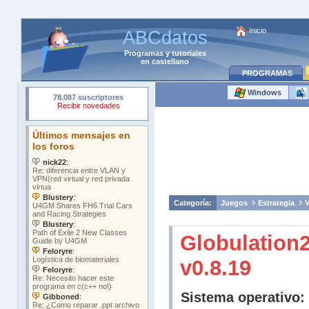
Inicio
ABCdatos
Programas
y
tutoriales
en castellano
PROGRAMAS
Windows
Categoría:
Juegos
Estrategia
V
Globulation
v0.8.19
Sistema operativo: