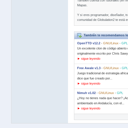
También cuenta con tutoriales (en in
Mapas.
Y si eres programador, diseñador, tr
comunidad de Globulation2 te está e
También te recomendamos lo
OpenTTD v12.2
-
GNU/Linux
-
GPL
Un excelente clon de código abierto
originalmente escrito por Chris Sawye
► sigue leyendo
Free Awale v1.3
-
GNU/Linux
-
GPL
Juego tradicional de estrategia afri
dice que fue creado por...
► sigue leyendo
Nimuh v1.02
-
GNU/Linux
-
GPL
¿Hoy no tienes nada que hacer? ¡Ac
ambientado en Andalucía, con el...
► sigue leyendo