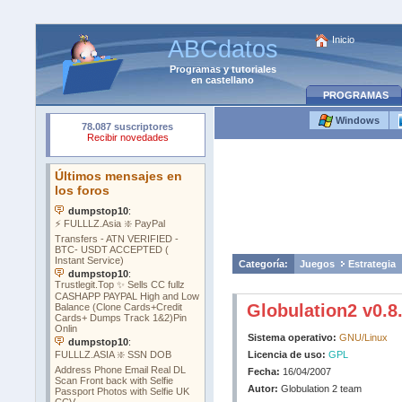
Inicio
ABCdatos
Programas
y
tutoriales
en castellano
PROGRAMAS
Windows
Categoría:
Juegos
Estrategia
Globulation2 v0.8
Sistema operativo:
GNU/Linux
Licencia de uso:
GPL
Fecha:
16/04/2007
Autor:
Globulation 2 team