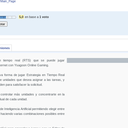
Es:Main_Page
5,0
en base a
1 voto
niones
en tiempo real (RTS) que se puede jugar
Internet con Ysagoon Online Gaming.
eva forma de jugar Estrategia en Tiempo Real
 de unidades que desea asignar a las tareas, y
n para satisfacer la solicitud.
 controlar más unidades y concentrarte en la
dual de cada unidad.
e Inteligencia Artificial permitiendo elegir entre
o haciendo varias combinaciones posibles entre