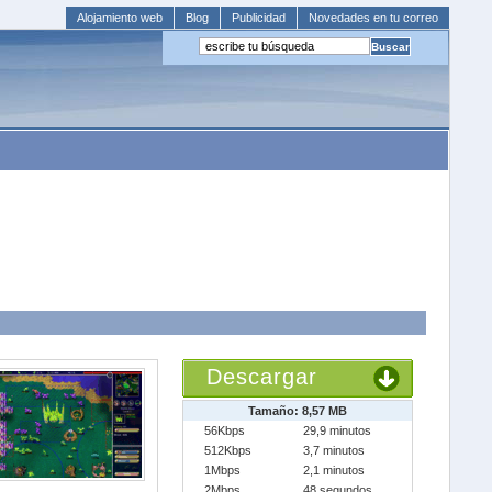
Alojamiento web
Blog
Publicidad
Novedades en tu correo
Descargar
Tamaño: 8,57 MB
56Kbps
29,9 minutos
512Kbps
3,7 minutos
1Mbps
2,1 minutos
2Mbps
48 segundos