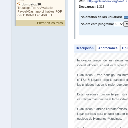
Web:
http://globulation2.org/wiki/
Descargas:
1.313
Valoración de los usuarios:
Entrar en los foros
Valora este programa:
Descripción
Anotaciones
Opi
Innovador juego de estrategia 
individualmente, en red local o por 
Globulation 2 trae consigo una nu
(RTS). El jugador elige la cantidad
las unidades hacen lo mejor que puede
Esta novedosa función te permitirá
estrategia más que en la tarea indivi
Globulation 2 ofrece características d
jugar partidas para un solo jugador 
equipos de Humanos-Máquinas.