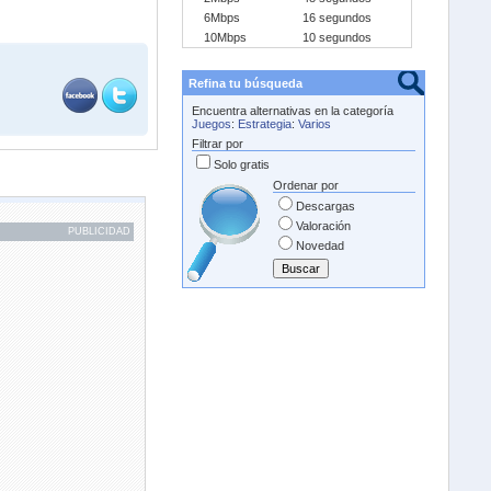
6Mbps
16 segundos
10Mbps
10 segundos
Refina tu búsqueda
Encuentra alternativas en la categoría
Juegos
:
Estrategia
:
Varios
Filtrar por
Solo gratis
Ordenar por
Descargas
Valoración
PUBLICIDAD
Novedad