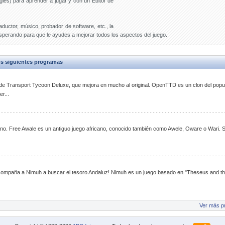
glés) para aprender a jugar y con un Editor de
aductor, músico, probador de software, etc., la
sperando para que le ayudes a mejorar todos los aspectos del juego.
s siguientes programas
 de Transport Tycoon Deluxe, que mejora en mucho al original. OpenTTD es un clon del popu
r...
cano. Free Awale es un antiguo juego africano, conocido también como Awele, Oware o Wari. S
ompaña a Nimuh a buscar el tesoro Andaluz! Nimuh es un juego basado en "Theseus and t
Ver más p