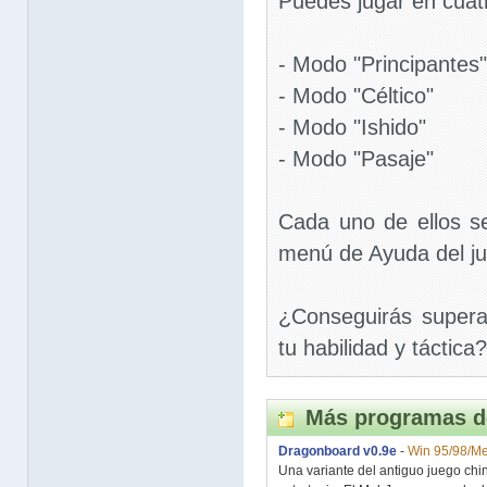
Puedes jugar en cuat
- Modo "Principantes"
- Modo "Céltico"
- Modo "Ishido"
- Modo "Pasaje"
Cada uno de ellos se
menú de Ayuda del j
¿Conseguirás supera
tu habilidad y táctica?
Más programas d
Dragonboard v0.9e
-
Win 95/98/Me
Una variante del antiguo juego c