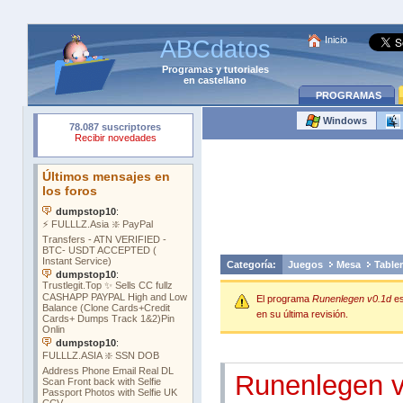
Inicio
ABCdatos
Programas
y
tutoriales
en castellano
PROGRAMAS
Windows
Categoría:
Juegos
Mesa
Table
El programa
Runenlegen v0.1d
e
en su última revisión.
Runenlegen 