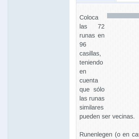
Coloca
las 72
runas en
96
casillas,
teniendo
en
cuenta
que sólo
las runas
similares
pueden ser vecinas.
Runenlegen (o en cas