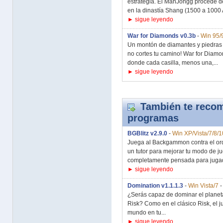
estrategia. El MahJongg procede d
en la dinastía Shang (1500 a 1000 A
► sigue leyendo
War for Diamonds v0.3b
-
Win 95/
Un montón de diamantes y piedras 
no cortes tu camino! War for Diam
donde cada casilla, menos una,...
► sigue leyendo
También te recom
programas
BGBlitz v2.9.0
-
Win XP/Vista/7/8/1
Juega al Backgammon contra el ord
un tutor para mejorar tu modo de j
completamente pensada para jugado
► sigue leyendo
Domination v1.1.1.3
-
Win Vista/7
¿Serás capaz de dominar el planeta
Risk? Como en el clásico Risk, el j
mundo en tu...
► sigue leyendo