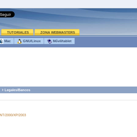
TUTORIALES
ZONA WEBMASTERS
Mac
GNU/Linux
Móvil/tablet
Legales/Bancos
/NT/2000/XP/2003