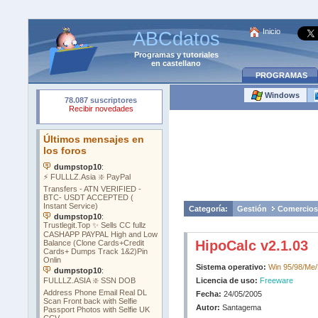
Inicio
ABCdatos
Programas
y
tutoriales
en castellano
PROGRAMAS
Windows
Categoría:
Gestión
Comercios
HipoCalc v2.1.03
Sistema operativo:
Win 95/98/Me
Licencia de uso:
Freeware
Fecha:
24/05/2005
Autor:
Santagema