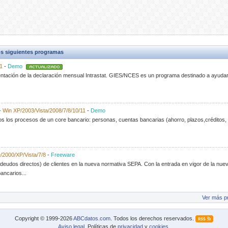
s siguientes programas
1
-
Demo
entación de la declaración mensual Intrastat. GIES/NCES es un programa destinado a ayudart
-
Win XP/2003/Vista/2008/7/8/10/11
-
Demo
dos los procesos de un core bancario: personas, cuentas bancarias (ahorro, plazos,créditos,
/2000/XP/Vista/7/8
-
Freeware
udos directos) de clientes en la nueva normativa SEPA. Con la entrada en vigor de la nue
ancarios...
Ver más p
Copyright © 1999-2026
ABCdatos.com
. Todos los derechos reservados.
Aviso legal
. Políticas de
privacidad
y
cookies
.