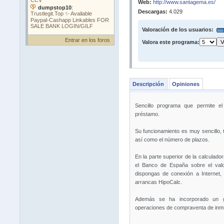
Web:
http://www.santagema.es/
Descargas:
4.029
Valoración de los usuarios:
Entrar en los foros
Valora este programa:
Descripción
Opiniones
Sencillo programa que permite e
préstamo.
Su funcionamiento es muy sencillo, t
así como el número de plazos.
En la parte superior de la calculador
el Banco de España sobre el valo
dispongas de conexión a Internet,
arrancas HipoCalc.
Además se ha incorporado un gl
operaciones de compraventa de inmu