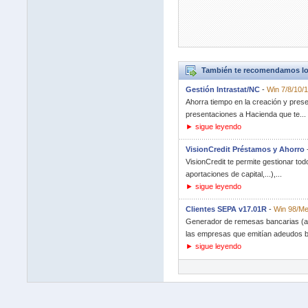
También te recomendamos lo
Gestión Intrastat/NC
-
Win 7/8/10/1
Ahorra tiempo en la creación y pres
presentaciones a Hacienda que te...
► sigue leyendo
VisionCredit Préstamos y Ahorro
VisionCredit te permite gestionar to
aportaciones de capital,...),...
► sigue leyendo
Clientes SEPA v17.01R
-
Win 98/Me
Generador de remesas bancarias (ade
las empresas que emitían adeudos b
► sigue leyendo