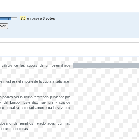
7,0
en base a
3 votos
l cálculo de las cuotas de un determinado
e mostrará el importe de la cuota a satisfacer
a podrás ver la última referencia publicada por
r del Euribor. Este dato, siempre y cuando
 se actualiza automáticamente cada vez que
osario de términos relacionados con las
ebles e hipotecas.