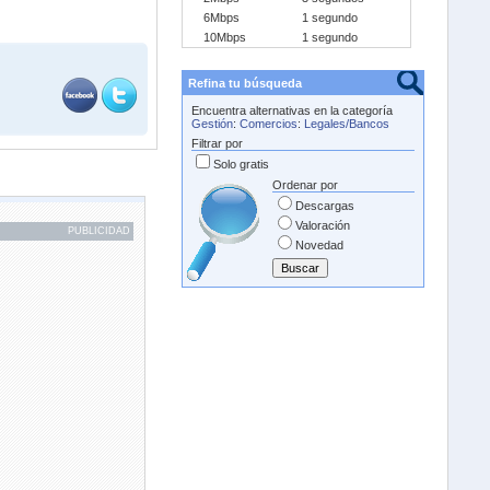
6Mbps
1 segundo
10Mbps
1 segundo
Refina tu búsqueda
Encuentra alternativas en la categoría
Gestión
:
Comercios
:
Legales/Bancos
Filtrar por
Solo gratis
Ordenar por
Descargas
Valoración
PUBLICIDAD
Novedad