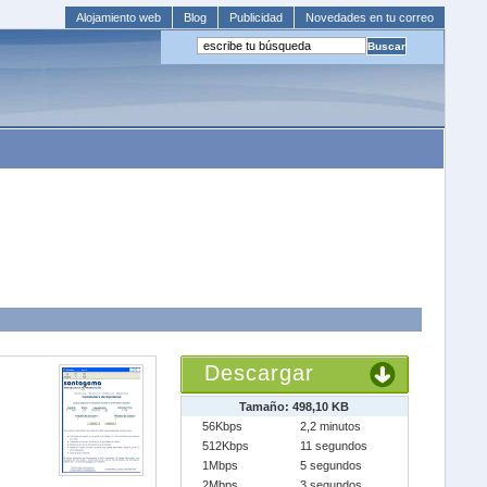
Alojamiento web
Blog
Publicidad
Novedades en tu correo
Descargar
Tamaño: 498,10 KB
56Kbps
2,2 minutos
512Kbps
11 segundos
1Mbps
5 segundos
2Mbps
3 segundos