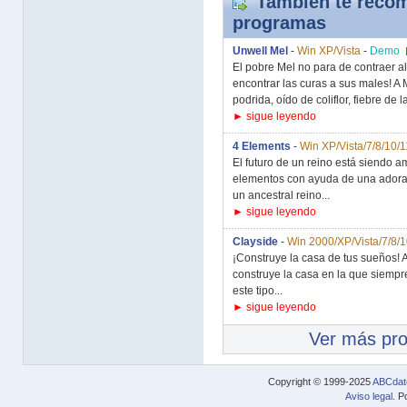
También te recom
programas
Unwell Mel
-
Win XP/Vista
-
Demo
El pobre Mel no para de contraer 
encontrar las curas a sus males! A 
podrida, oído de coliflor, fiebre de la
► sigue leyendo
4 Elements
-
Win XP/Vista/7/8/10/1
El futuro de un reino está siendo 
elementos con ayuda de una adorab
un ancestral reino...
► sigue leyendo
Clayside
-
Win 2000/XP/Vista/7/8/1
¡Construye la casa de tus sueños! 
construye la casa en la que siempre 
este tipo...
► sigue leyendo
Ver más pr
Copyright © 1999-2025
ABCdat
Aviso legal
. P