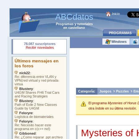
Inicio
ABCdatos
Programas
y
tutoriales
en castellano
PROGRAMAS
Windows
Categoría:
Juegos
Puzzles
Emp
El programa
Mysteries of Horus 
otra índole en su última revisión.
Mysteries of