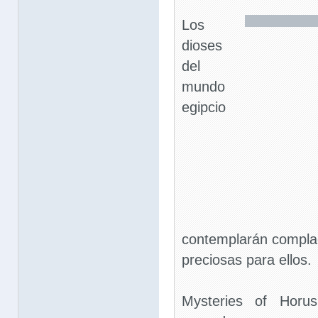
Los
dioses
del
mundo
egipcio
contemplarán compl
preciosas para ellos.
Mysteries of Horu