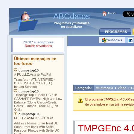
Inicio
ABCdatos
Programas
y
tutoriales
en castellano
PROGRAMAS
Windows
Categoría:
Multimedia
Vídeo
C
El programa
TMPGEnc 4.0 XPress
de otra índole en su última revisió
TMPGEnc 4.