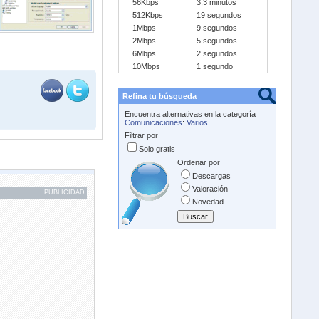
56Kbps
3,3 minutos
512Kbps
19 segundos
1Mbps
9 segundos
2Mbps
5 segundos
6Mbps
2 segundos
10Mbps
1 segundo
Refina tu búsqueda
Encuentra alternativas en la categoría
Comunicaciones
:
Varios
Filtrar por
Solo gratis
Ordenar por
Descargas
Valoración
PUBLICIDAD
Novedad