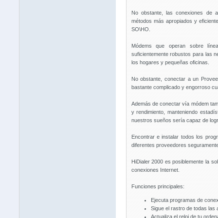
No obstante, las conexiones de 
métodos más apropiados y eficiente
SO\HO.
Módems que operan sobre línea
suficientemente robustos para las 
los hogares y pequeñas oficinas.
No obstante, conectar a un Provee
bastante complicado y engorroso cu
Además de conectar vía módem tambi
y rendimiento, manteniendo estadí
nuestros sueños sería capaz de logr
Encontrar e instalar todos los pro
diferentes proveedores seguramente t
HiDialer 2000 es posiblemente la sol
conexiones Internet.
Funciones principales:
Ejecuta programas de conexi
Sigue el rastro de todas las 
Actualiza el reloj de tu orden