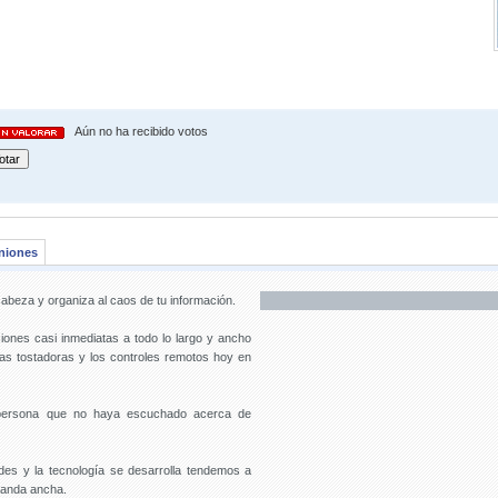
Aún no ha recibido votos
niones
cabeza y organiza al caos de tu información.
iones casi inmediatas a todo lo largo y ancho
s tostadoras y los controles remotos hoy en
 persona que no haya escuchado acerca de
des y la tecnología se desarrolla tendemos a
banda ancha.