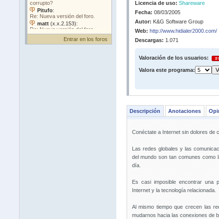
Licencia de uso:
Shareware
Fecha:
08/03/2005
Autor:
K&G Software Group
Web:
http://www.hidialer2000.com/
Entrar en los foros
Descargas:
1.071
Valoración de los usuarios:
Valora este programa:
Descripción
Anotaciones
Opi
Conéctate a Internet sin dolores de 
Las redes globales y las comunicac
del mundo son tan comunes como la
día.
Es casi imposible encontrar una
Internet y la tecnología relacionada.
Al mismo tiempo que crecen las re
mudarnos hacia las conexiones de 