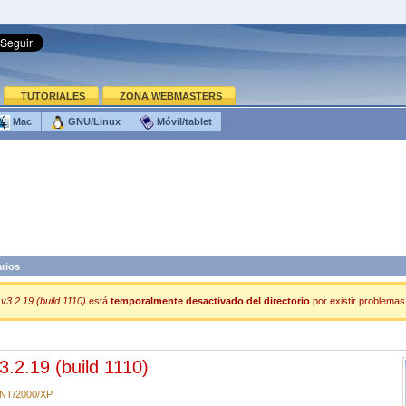
TUTORIALES
ZONA WEBMASTERS
Mac
GNU/Linux
Móvil/tablet
arios
v3.2.19 (build 1110)
está
temporalmente desactivado del directorio
por existir problemas 
3.2.19 (build 1110)
/NT/2000/XP