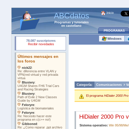
Inicio
ABCdatos
Programas
y
tutoriales
en castellano
PROGRAMAS
Windows
Categoría:
Comunicaciones
V
El programa
HiDialer 2000 Pro 
HiDialer 2000 Pro v
Sistema operativo:
Win 95/98/Me