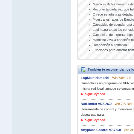
Marca múltiples números de 
Reconecta cada vez que falla
Ofrece estadísticas detallad
Muestra los ratios de Baudio
Capacidad de agendar una co
Login para todas las conexio
Capacidad de exportar logs
Mantiene viva la conexión me
Reconexión automática
Funciones para ahorrar tie
También te recomendamos lo
LogMeIn Hamachi
-
Win 7/8/10/11
Hamachi es un programa de VPN virtu
misma red local, aunque se encuentr
► sigue leyendo
NetLimiter v5.3.26.0
-
Win 7/8/10/11
Herramienta de control y monitoreo d
descargas para...
► sigue leyendo
Anyplace Control v7.7.0.0
-
Win XP