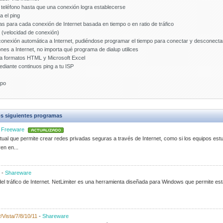
teléfono hasta que una conexión logra establecerse
 el ping
as para cada conexión de Internet basada en tiempo o en ratio de tráfico
 (velocidad de conexión)
nexión automática a Internet, pudiéndose programar el tiempo para conectar y desconecta
nes a Internet, no importa qué programa de dialup utilices
 a formatos HTML y Microsoft Excel
diante continuos ping a tu ISP
mpo
s siguientes programas
-
Freeware
al que permite crear redes privadas seguras a través de Internet, como si los equipos est
en en...
-
Shareware
el tráfico de Internet. NetLimiter es una herramienta diseñada para Windows que permite est
/Vista/7/8/10/11
-
Shareware