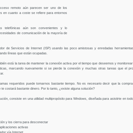
acceso remoto aún parecen ser uno de los
s en cuanto a coste se refiere para entornos
s telefónicas aún son convenientes y lo
necesidades de comunicación de la mayoría de
dor de Servicios de Internet (ISP) usando las poco amistosas y enredadas herramient
ando líneas que están ocupadas.
én está la tarea de mantener la conexión activa por el tiempo que deseemos y monitorear 
sticas, marcando nuevamente si se pierde la conexión y muchas otras tareas que el p
ar.
gramas requeridos puede tomarnos bastante tiempo. No es necesario decir que la compra
e costará bastante dinero. Por lo tanto, ¿existe alguna solución?
ución, consiste en una utilidad multipropósito para Windows, diseñada para asistirte en tod
ón y los cierra para desconectar
aplicaciones activas
ador vía Internet