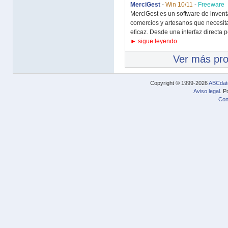
MerciGest
-
Win 10/11
-
Freeware
MerciGest es un software de inven
comercios y artesanos que necesita
eficaz. Desde una interfaz directa p
► sigue leyendo
Ver más pr
Copyright © 1999-2026
ABCdat
Aviso legal
. P
Con