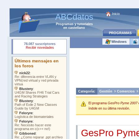
Inicio
ABCdatos
Programas
y
tutoriales
en castellano
PROGRAMAS
Windows
Categoría:
Gestión
Comercios
El programa
GesPro Pyme 2007
índole en su última revisión.
GesPro Pym