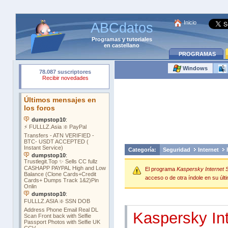
Inicio
ABCdatos
Programas
y
tutoriales
en castellano
PROGRAMAS
Windows
Categoría:
Seguridad
Internet
El programa
Kaspersky Internet S
acceso o de otra índole en su últi
Kaspersky In