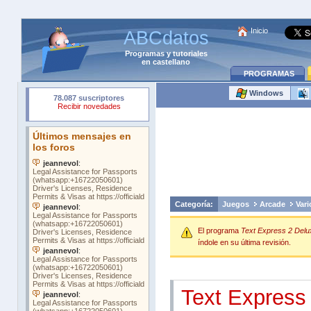
Inicio
ABCdatos
Programas
y
tutoriales
en castellano
PROGRAMAS
Windows
Categoría:
Juegos
Arcade
Vari
El programa
Text Express 2 Delu
índole en su última revisión.
Text Express