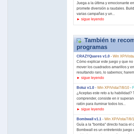
Juega a la última y emocionante en
promete diversión a raudales. Buil
varias campañas y un...
► sigue leyendo
También te recom
programas
CRAZYQuares v1.0
-
Win XP/Vista
Cómo explicar este juego y que no re
mover los cuadrados amarillos y en
resultando raro, lo sabemos; harem
► sigue leyendo
Boluz v1.0
-
Win XP/Vista/7/8/10
-
¿Aceptas este reto a tu habilidad? 
comprender, consiste en ir superand
ratón para iluminar todos los...
► sigue leyendo
Bombwall v1.1
-
Win XP/Vista/7/8/
Guía a la "bomba" directo hacia el c
Bombwall es un entretenido juego 