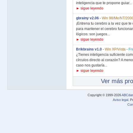
inteligencia que te propone guiar...
► sigue leyendo
gbrainy v2.06
-
Win 98/Me/NT/2000
¡Entrena tu cerebro a la vez que te 
para mantener el cerebro funcionan
lógicos: son juegos...
► sigue leyendo
Brikbrains v1.0
-
Win XP/Vista
-
Fr
¿Tienes inteligencia suficiente co
círculos directo al corazón? A men
caso nos gustaría...
► sigue leyendo
Ver más pr
Copyright © 1999-2026
ABCdat
Aviso legal
. P
Con