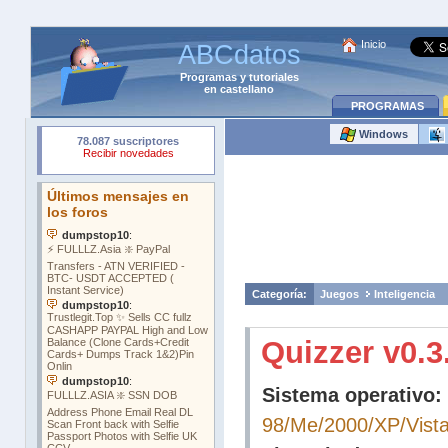
Inicio
ABCdatos
Programas
y
tutoriales
en castellano
PROGRAMAS
Windows
Categoría:
Juegos
Inteligencia
Quizzer v0.3
Sistema operativo:
98/Me/2000/XP/Vist