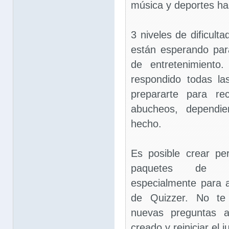
música y deportes has
3 niveles de dificultad
están esperando par
de entretenimient
respondido todas la
prepararte para re
abucheos, dependi
hecho.
Es posible crear per
paquetes de pr
especialmente para a
de Quizzer. No te 
nuevas preguntas a
creado y reiniciar el j