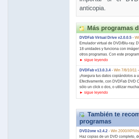
anticopia.
Más programas d
DVDFab Virtual Drive v2.0.0.5
-
Wi
Emulador virtual de DVD/Blu-ray. 
18 unidades y funciona con imáge
otros programas. Con este program
► sigue leyendo
DVDFab v13.0.3.4
-
Win 7/8/10/11
¡Asegura tus datos copiándolos a u
Efectivamente, con DVDFab DVD C
sólo un click o dos, o utilizar muchas
► sigue leyendo
También te recom
programas
DVD2one v2.4.2
-
Win 2000/XP/Vis
Haz copias de un DVD completo, de