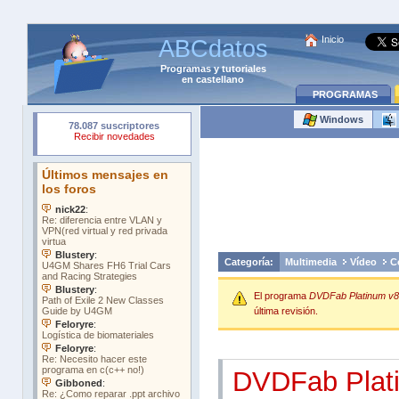
Inicio
ABCdatos
Programas
y
tutoriales
en castellano
PROGRAMAS
Windows
Categoría:
Multimedia
Vídeo
C
El programa
DVDFab Platinum v8
última revisión.
DVDFab Plat