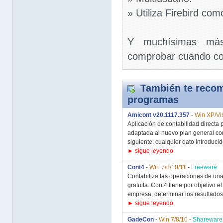
» Utiliza Firebird co
Y muchísimas más
comprobar cuando com
También te recom
programas
Amicont v20.1117.357
-
Win XP/Vis
Aplicación de contabilidad direct
adaptada al nuevo plan general con
siguiente: cualquier dato introducido
► sigue leyendo
Cont4
-
Win 7/8/10/11
-
Freeware
Contabiliza las operaciones de un
gratuita. Cont4 tiene por objetivo e
empresa, determinar los resultados
► sigue leyendo
GadeCon
-
Win 7/8/10
-
Shareware