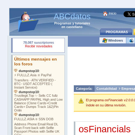
Inicio
ABCdatos
Programas
y
tutoriales
en castellano
PROGRAMAS
Windows
Categoría:
Contabilidad
Empres
El programa
osFinancials v2.0.0.
índole en su última revisión.
osFinancials