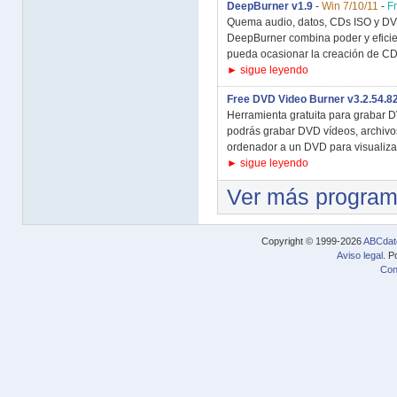
DeepBurner v1.9
-
Win 7/10/11
-
F
Quema audio, datos, CDs ISO y DVD
DeepBurner combina poder y eficie
pueda ocasionar la creación de CD
► sigue leyendo
Free DVD Video Burner v3.2.54.8
Herramienta gratuita para grabar
podrás grabar DVD vídeos, archiv
ordenador a un DVD para visualizar
► sigue leyendo
Ver más progra
Copyright © 1999-2026
ABCdat
Aviso legal
. P
Con