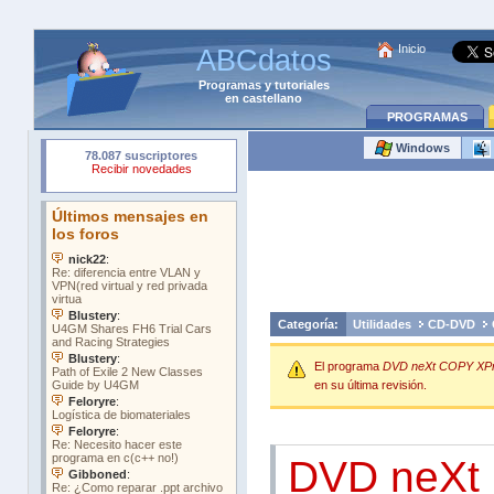
Inicio
ABCdatos
Programas
y
tutoriales
en castellano
PROGRAMAS
Windows
Categoría:
Utilidades
CD-DVD
El programa
DVD neXt COPY XPr
en su última revisión.
DVD neXt