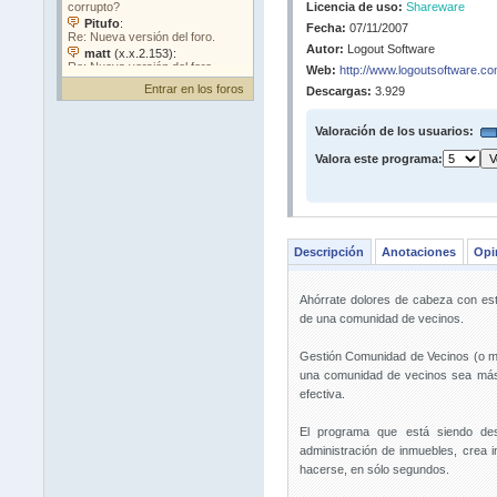
Licencia de uso:
Shareware
Fecha:
07/11/2007
Autor:
Logout Software
Web:
http://www.logoutsoftware.c
Entrar en los foros
Descargas:
3.929
Valoración de los usuarios:
Valora este programa:
Descripción
Anotaciones
Opi
Ahórrate dolores de cabeza con esta
de una comunidad de vecinos.
Gestión Comunidad de Vecinos (o má
una comunidad de vecinos sea más 
efectiva.
El programa que está siendo desa
administración de inmuebles, crea
hacerse, en sólo segundos.