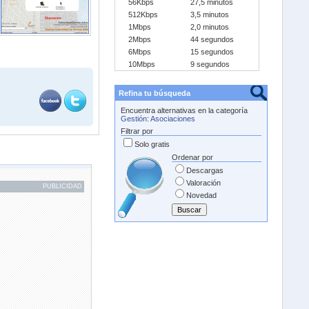
56Kbps
27,5 minutos
512Kbps
3,5 minutos
1Mbps
2,0 minutos
2Mbps
44 segundos
6Mbps
15 segundos
10Mbps
9 segundos
Refina tu búsqueda
Encuentra alternativas en la categoría
Gestión
:
Asociaciones
Filtrar por
Solo gratis
Ordenar por
Descargas
Valoración
PUBLICIDAD
Novedad