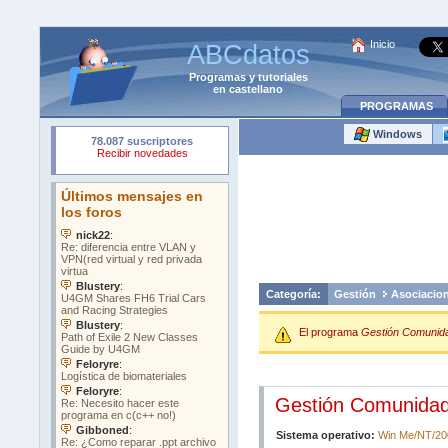
Inicio
ABCdatos
Programas
y
tutoriales
en castellano
PROGRAMAS
Windows
Categoría:
Gestión
Asociacio
El programa
Gestión Comunida
Gestión Comunidad
Sistema operativo:
Win Me/NT/20