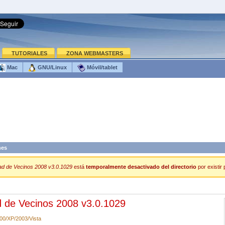
TUTORIALES
ZONA WEBMASTERS
Mac
GNU/Linux
Móvil/tablet
nes
d de Vecinos 2008 v3.0.1029
está
temporalmente desactivado del directorio
por existir
 de Vecinos 2008 v3.0.1029
00/XP/2003/Vista