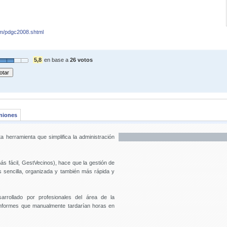
om/pdgc2008.shtml
5,8
en base a
26 votos
niones
 herramienta que simplifica la administración
s fácil, GestVecinos), hace que la gestión de
sencilla, organizada y también más rápida y
rrollado por profesionales del área de la
 informes que manualmente tardarían horas en