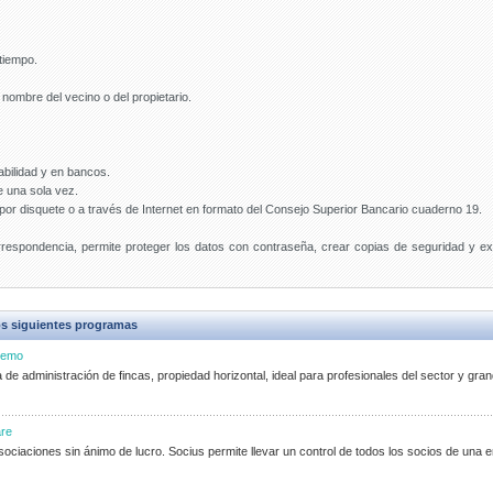
 tiempo.
nombre del vecino o del propietario.
bilidad y en bancos.
 una sola vez.
n por disquete o a través de Internet en formato del Consejo Superior Bancario cuaderno 19.
rrespondencia, permite proteger los datos con contraseña, crear copias de seguridad y e
s siguientes programas
emo
e administración de fincas, propiedad horizontal, ideal para profesionales del sector y gra
re
ociaciones sin ánimo de lucro. Socius permite llevar un control de todos los socios de una en