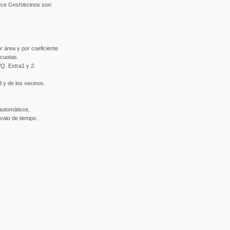
rece GestVecinos son:
or área y por coeficiente.
 cuotas.
/Q. Extra1 y 2.
 y de los vecinos.
utomáticos.
rvalo de tiempo.