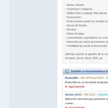
- Varias cuentas.
- Control por Categoría.
- Saldos entre cualquier intervalo de
- Facturación.
- El documento puede ser emitido en 
- Avisos de Deuda.
- Recibos.
- Notas de pago.
- Lanzamientos automáticos en conta
- Impresión de varios documentos de
- Posibilidad de enviar la facturació
Además soporta la gestión de la co
formatos: Excel, Word, PDF, etc.
También te recomendamos lo
RodoxWin
-
Win XP/Vista/7/8/10
-
D
RodoxWin es un excelente programa d
► sigue leyendo
Socius v3.3.1
-
Win 10/11
-
Sharewa
Aplicación pensada para gestionar as
cuotas...
► sigue leyendo