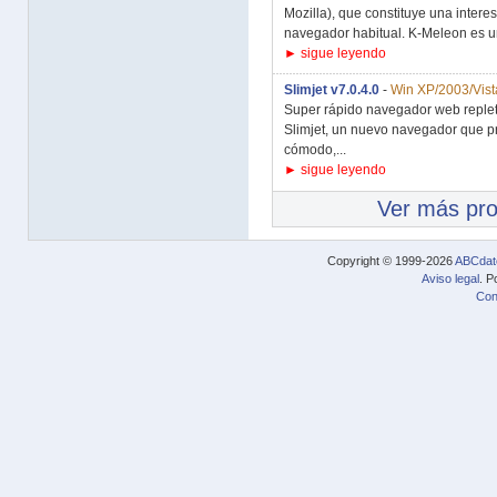
Mozilla), que constituye una intere
navegador habitual. K-Meleon es u
► sigue leyendo
Slimjet v7.0.4.0
-
Win XP/2003/Vist
Super rápido navegador web repleto
Slimjet, un nuevo navegador que pr
cómodo,...
► sigue leyendo
Ver más pr
Copyright © 1999-2026
ABCdat
Aviso legal
. P
Con