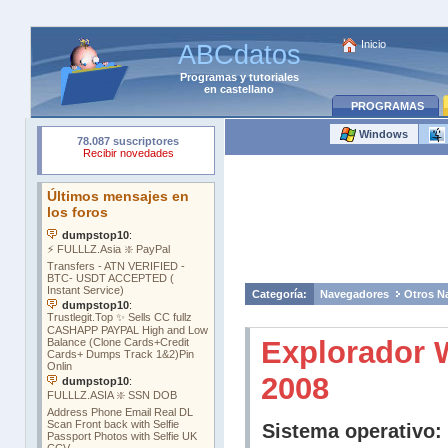
Inicio
ABCdatos
Programas
y
tutoriales
en castellano
PROGRAMAS
Windows
Categoría:
Navegadores
Otros N
Explorador 
2008
Sistema operativo: