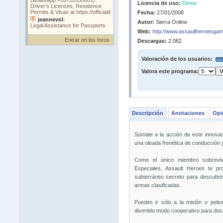
Licencia de uso:
Demo
Fecha:
27/01/2008
Autor:
Sierra Online
Web:
http://www.assaultheroesga
Entrar en los foros
Descargas:
2.082
Valoración de los usuarios:
Valora este programa:
Descripción
Anotaciones
Opi
Súmate a la acción de este innova
una oleada frenética de conducción 
Como el único miembro sobreviv
Especiales, Assault Heroes te pro
subterráneo secreto para descubrir
armas clasificadas.
Puedes ir sólo a la misión o pel
divertido modo cooperativo para dos