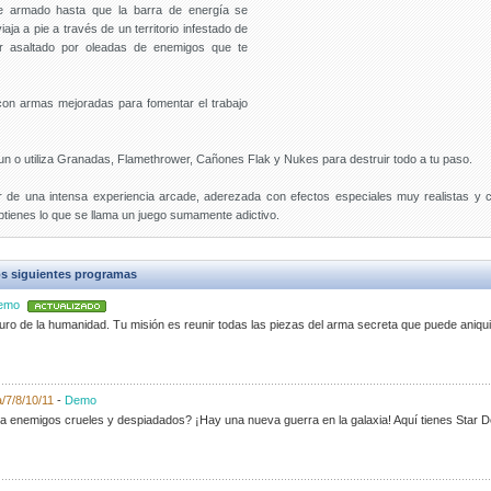
e armado hasta que la barra de energía se
ja a pie a través de un territorio infestado de
r asaltado por oleadas de enemigos que te
con armas mejoradas para fomentar el trabajo
un o utiliza Granadas, Flamethrower, Cañones Flak y Nukes para destruir todo a tu paso.
ar de una intensa experiencia arcade, aderezada con efectos especiales muy realistas y 
btienes lo que se llama un juego sumamente adictivo.
s siguientes programas
emo
ro de la humanidad. Tu misión es reunir todas las piezas del arma secreta que puede aniquil
/7/8/10/11
-
Demo
 enemigos crueles y despiadados? ¡Hay una nueva guerra en la galaxia! Aquí tienes Star D