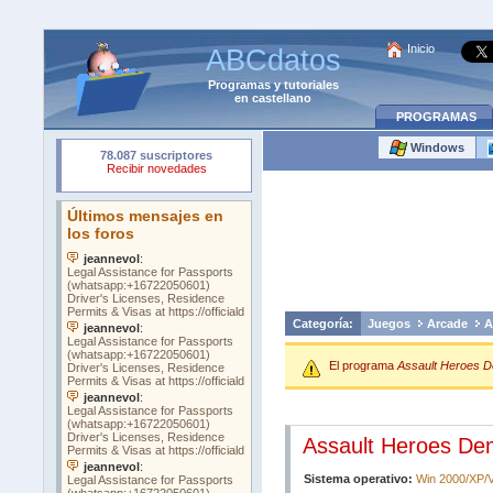
Inicio
ABCdatos
Programas
y
tutoriales
en castellano
PROGRAMAS
Windows
Categoría:
Juegos
Arcade
A
El programa
Assault Heroes 
Assault Heroes D
Sistema operativo:
Win 2000/XP/V