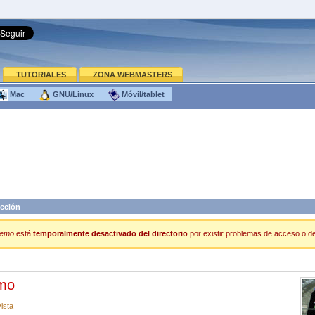
TUTORIALES
ZONA WEBMASTERS
Mac
GNU/Linux
Móvil/tablet
cción
Demo
está
temporalmente desactivado del directorio
por existir problemas de acceso o de 
emo
ista