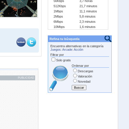
56Kbps
3,7 horas
512Kbps
21,7 minutos
1Mbps
11,1 minutos
2Mbps
5,8 minutos
6Mbps
2,3 minutos
10Mbps
1,6 minutos
Refina tu búsqueda
Encuentra alternativas en la categoría
Juegos
:
Arcade
:
Acción
Filtrar por
Solo gratis
Ordenar por
Descargas
Valoración
PUBLICIDAD
Novedad