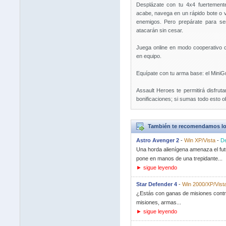
Desplázate con tu 4x4 fuertement
acabe, navega en un rápido bote o via
enemigos. Pero prepárate para se
atacarán sin cesar.
Juega online en modo cooperativo 
en equipo.
Equípate con tu arma base: el MiniG
Assault Heroes te permitirá disfrut
bonificaciones; si sumas todo esto o
También te recomendamos lo
Astro Avenger 2
-
Win XP/Vista
-
D
Una horda alienígena amenaza el futu
pone en manos de una trepidante...
► sigue leyendo
Star Defender 4
-
Win 2000/XP/Vista
¿Estás con ganas de misiones contra
misiones, armas...
► sigue leyendo