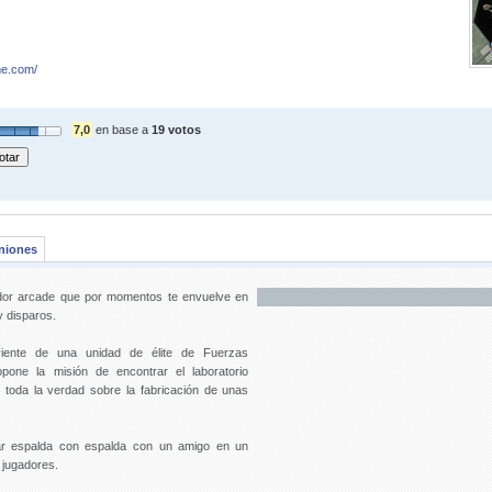
me.com/
7,0
en base a
19 votos
niones
dor arcade que por momentos te envuelve en
y disparos.
iente de una unidad de élite de Fuerzas
pone la misión de encontrar el laboratorio
 toda la verdad sobre la fabricación de unas
ear espalda con espalda con un amigo en un
 jugadores.