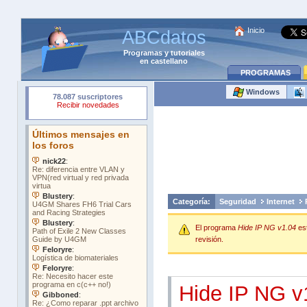
Inicio
ABCdatos
Programas
y
tutoriales
en castellano
PROGRAMAS
Windows
Categoría:
Seguridad
Internet
El programa
Hide IP NG v1.04
es
revisión.
Hide IP NG v