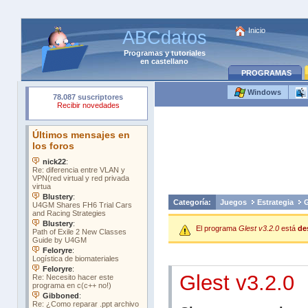
Inicio
ABCdatos
Programas
y
tutoriales
en castellano
PROGRAMAS
Windows
Categoría:
Juegos
Estrategia
G
El programa
Glest v3.2.0
está
de
Glest v3.2.0