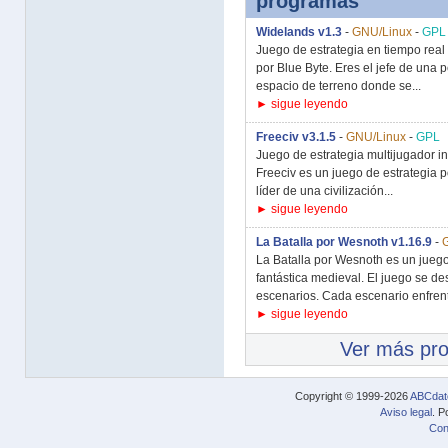
programas
Widelands v1.3
-
GNU/Linux
-
GPL
Juego de estrategia en tiempo real 
por Blue Byte. Eres el jefe de una
espacio de terreno donde se...
► sigue leyendo
Freeciv v3.1.5
-
GNU/Linux
-
GPL
Juego de estrategia multijugador ins
Freeciv es un juego de estrategia p
líder de una civilización...
► sigue leyendo
La Batalla por Wesnoth v1.16.9
-
La Batalla por Wesnoth es un juego
fantástica medieval. El juego se de
escenarios. Cada escenario enfrenta
► sigue leyendo
Ver más pr
Copyright © 1999-2026
ABCdat
Aviso legal
. P
Con