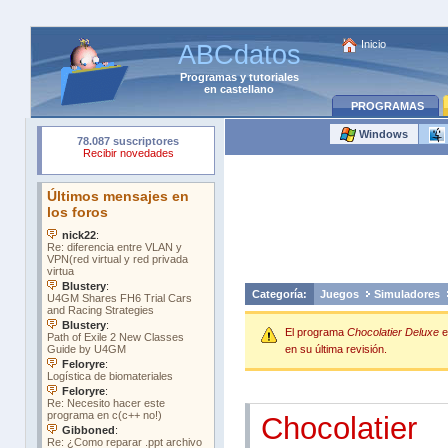
Inicio
ABCdatos
Programas
y
tutoriales
en castellano
PROGRAMAS
Windows
Categoría:
Juegos
Simuladores
El programa
Chocolatier Deluxe
e
en su última revisión.
Chocolatier