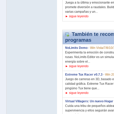
Juega a la última y emocionante en
promete diversión a raudales. Buil
varias campañas y un...
► sigue leyendo
También te recom
programas
NoLimits Demo
-
Win Vista/7/8/10/
Experimenta la emoción de construi
rusas. NoLimits Editor es un simu
energía sobre el...
► sigue leyendo
Extreme Tux Racer v0.7.3
-
Win 20
Juego de carreras en 3D, basado en
calidad gráfica. Extreme Tux Racer
pingüino Tux tiene que...
► sigue leyendo
Virtual Villagers: Un nuevo Hogar
Cuida una tribu de pequeños aldea
supervivencia y ellos seguirán av