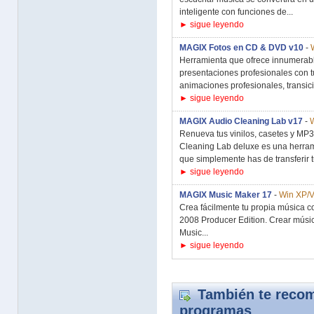
inteligente con funciones de...
► sigue leyendo
MAGIX Fotos en CD & DVD v10
-
Herramienta que ofrece innumerabl
presentaciones profesionales con 
animaciones profesionales, transici
► sigue leyendo
MAGIX Audio Cleaning Lab v17
-
W
Renueva tus vinilos, casetes y MP
Cleaning Lab deluxe es una herram
que simplemente has de transferir tu
► sigue leyendo
MAGIX Music Maker 17
-
Win XP/V
Crea fácilmente tu propia música c
2008 Producer Edition. Crear músic
Music...
► sigue leyendo
También te recom
programas