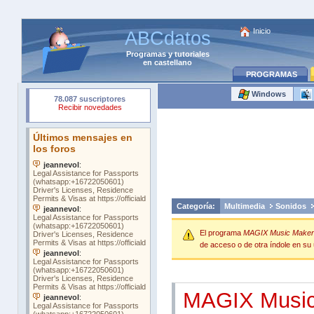
Inicio
ABCdatos
Programas
y
tutoriales
en castellano
PROGRAMAS
Windows
Categoría:
Multimedia
Sonidos
El programa
MAGIX Music Maker 
de acceso o de otra índole en su ú
MAGIX Musi