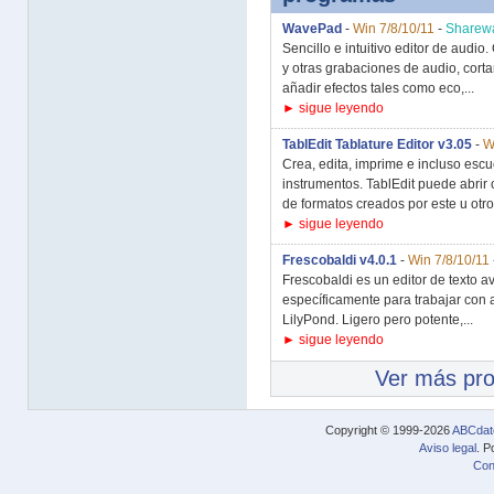
WavePad
-
Win 7/8/10/11
-
Sharew
Sencillo e intuitivo editor de audi
y otras grabaciones de audio, corta
añadir efectos tales como eco,...
► sigue leyendo
TablEdit Tablature Editor v3.05
-
W
Crea, edita, imprime e incluso escu
instrumentos. TablEdit puede abrir
de formatos creados por este u otro
► sigue leyendo
Frescobaldi v4.0.1
-
Win 7/8/10/11
Frescobaldi es un editor de texto 
específicamente para trabajar con 
LilyPond. Ligero pero potente,...
► sigue leyendo
Ver más pr
Copyright © 1999-2026
ABCdat
Aviso legal
. P
Con