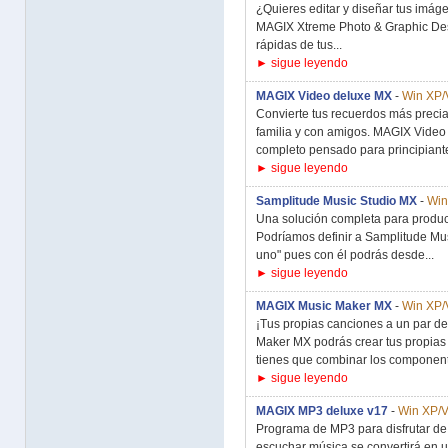
¿Quieres editar y diseñar tus imág
MAGIX Xtreme Photo & Graphic Desi
rápidas de tus...
► sigue leyendo
MAGIX Video deluxe MX
-
Win XP/V
Convierte tus recuerdos más precia
familia y con amigos. MAGIX Video 
completo pensado para principiante
► sigue leyendo
Samplitude Music Studio MX
-
Win
Una solución completa para produc
Podríamos definir a Samplitude M
uno" pues con él podrás desde...
► sigue leyendo
MAGIX Music Maker MX
-
Win XP/V
¡Tus propias canciones a un par de
Maker MX podrás crear tus propias
tienes que combinar los component
► sigue leyendo
MAGIX MP3 deluxe v17
-
Win XP/V
Programa de MP3 para disfrutar de
escuchar música se convertirá en u