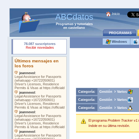
Inicio
ABCdatos
Programas
y
tutoriales
en castellano
PROGRAMAS
Windows
Categoría:
Gestión
Varios
Categoría:
Gestión
Varios
Categoría:
Gestión
Varios
El programa
Problem Tracker v1.
índole en su última revisión.