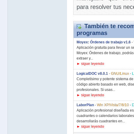
para resolver tus nec
También te recom
programas
Moyex: Órdenes de trabajo v1.6
-
Aplicación gratuita para llevar un s
Moyex: Órdenes de trabajo, podrás 
extraer y...
► sigue leyendo
LogicalDOC v8.0.1
-
GNU/Linux
-
Completísimo y potente sistema de
código abierto basado en web, di
profesionales. Si usas...
► sigue leyendo
LaborPlan
-
Win XP/Vista/7/8/10
-
Aplicación profesional diseñada e
cuadrantes o calendarios laborale
desarrollarás cuadrantes en...
► sigue leyendo