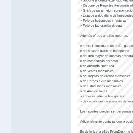
» Soporte al cliente extendido vía tel
» Dispone de Reportes Personalizad
» Gráficos para mejor representación
» Lista de arribo diario de huéspedes
» Folio de huéspedes y facturas
» Folio de facturación directa
Además ofrece amplios reportes:
» sobre lo colectado en el día, gana
» del balance diario de huéspedes.
» del libro mayor de cuentas corpora
» de estadísticas del hotel.
» de Auditoría Nocturna.
» de Ventas mensuales.
» de Tarjetas de crédito mensuales.
» de Cargos extra mensuales.
» de Estadísticas mensuales
» de Ama de llaves
» sobre estadía de huéspedes.
» de comisiones de agencias de viaj
Los reportes pueden ser personalizad
Adicionalmente contarás con la posibi
En definitiva, a eZee FrontDesk no 