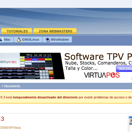
TUTORIALES
ZONA WEBMASTERS
Mac
GNU/Linux
Móvil/tablet
Hostelería
v5.3
está
temporalmente desactivado del directorio
por existir problemas de acceso o de o
.3
2000/XP/Vista