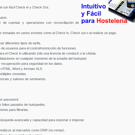
pal con fácil Check in y Check Out.
upos.
or de cuentas y operaciones con reconciliación de
 tomadas en varios eventos como al Check in, Check out o al realizar un pago.
r diferentes tipos de tarifa.
de usuarios para el control/restricción de funciones.
ra el Check in utilizando sólo una licencia de conducir o la cédula.
abitaciones en cualquier momento de la estadía del huésped.
 recuperación para seguridad en los datos.
en HTML, Word y formato XLS.
múltiples monedas.
encias y salones de seminarios.
por password.
tar folios pasados de huéspedes.
ones para filtrarlas.
úsqueda avanzada y capacidad para exportar e importar.
blemáticos al marcarlos como DNR (no rentar).