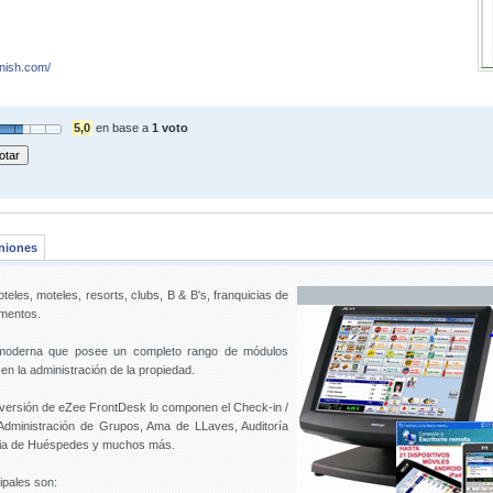
nish.com/
5,0
en base a
1 voto
niones
eles, moteles, resorts, clubs, B & B's, franquicias de
amentos.
moderna que posee un completo rango de módulos
en la administración de la propiedad.
a versión de eZee FrontDesk lo componen el Check-in /
Administración de Grupos, Ama de LLaves, Auditoría
oria de Huéspedes y muchos más.
ipales son: