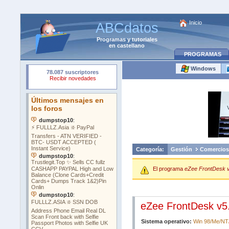
Inicio
ABCdatos
Programas
y
tutoriales
en castellano
PROGRAMAS
Windows
Categoría:
Gestión
Comercios
El programa
eZee FrontDesk 
eZee FrontDesk v5
Sistema operativo:
Win 98/Me/NT/