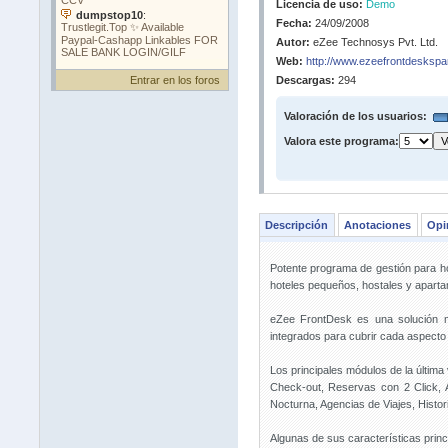
Licencia de uso:
Demo
Fecha:
24/09/2008
Autor:
eZee Technosys Pvt. Ltd.
Web:
http://www.ezeefrontdeskspa
Entrar en los foros
Descargas:
294
Valoración de los usuarios:
Valora este programa:
Descripción
Anotaciones
Opi
Potente programa de gestión para hot
hoteles pequeños, hostales y apart
eZee FrontDesk es una solución 
integrados para cubrir cada aspecto 
Los principales módulos de la últim
Check-out, Reservas con 2 Click, 
Nocturna, Agencias de Viajes, Hist
Algunas de sus características princ