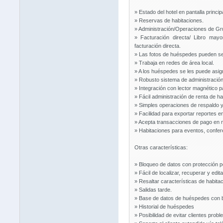
» Estado del hotel en pantalla princi
» Reservas de habitaciones.
» Administración/Operaciones de Gr
» Facturación directa/ Libro may
facturación directa.
» Las fotos de huéspedes pueden ser
» Trabaja en redes de área local.
» A los huéspedes se les puede asigna
» Robusto sistema de administración 
» Integración con lector magnético pa
» Fácil administración de renta de h
» Simples operaciones de respaldo y
» Facilidad para exportar reportes 
» Acepta transacciones de pago en 
» Habitaciones para eventos, confer
Otras características:
» Bloqueo de datos con protección 
» Fácil de localizar, recuperar y edi
» Resaltar características de habitaci
» Salidas tarde.
» Base de datos de huéspedes con b
» Historial de huéspedes
» Posibilidad de evitar clientes pro