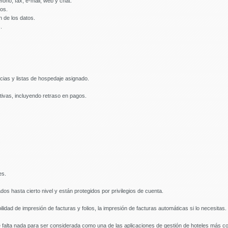
éfono, fax, e-mail, web y chat.
os.
 de los datos.
.
ncias y listas de hospedaje asignado.
tivas, incluyendo retraso en pagos.
es.
os hasta cierto nivel y están protegidos por privilegios de cuenta.
lidad de impresión de facturas y folios, la impresión de facturas automáticas si lo necesitas.
le falta nada para ser considerada como una de las aplicaciones de gestión de hoteles más 