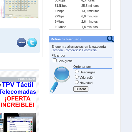
56Kbps
4,3 horas
512Kbps
25,5 minutos
1Mbps
13,0 minutos
2Mbps
6,8 minutos
6Mbps
2,6 minutos
10Mbps
1,8 minutos
Refina tu búsqueda
Encuentra alternativas en la categoría
Gestión
:
Comercios
:
Hostelería
Filtrar por
Solo gratis
Ordenar por
Descargas
Valoración
PUBLICIDAD
Novedad