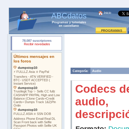
Inicio
ABCdatos
Programas
y
tutoriales
en castellano
PROGRAMAS
Categoría:
Audio
Codecs d
audio,
descripci
Formato:
Docu