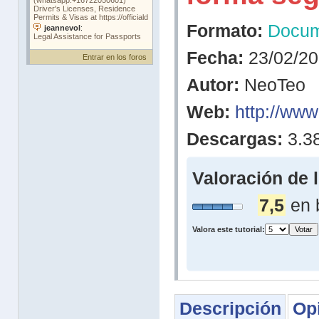
Formato:
Docu
Fecha:
23/02/2
Entrar en los foros
Autor:
NeoTeo
Web:
http://ww
Descargas:
3.3
Valoración de 
7,5
en 
Valora este tutorial:
Descripción
Op