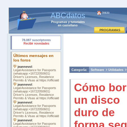
Inicio
ABCdatos
Programas
y
tutoriales
en castellano
PROGRAMAS
Categoría:
Software
Utilidades
Cómo bor
un disco
duro de
forma seg