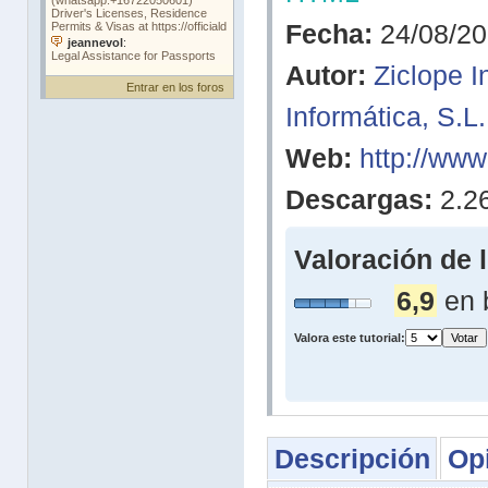
Fecha:
24/08/2
Autor:
Ziclope I
Entrar en los foros
Informática, S.L.
Web:
http://www
Descargas:
2.2
Valoración de 
6,9
en 
Valora este tutorial:
Descripción
Op