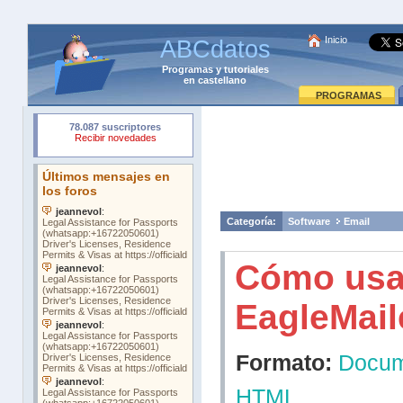
Inicio
ABCdatos
Programas
y
tutoriales
en castellano
PROGRAMAS
Categoría:
Software
Email
Cómo usa
EagleMail
Formato:
Docum
HTML