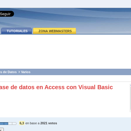
TUTORIALES
ZONA WEBMASTERS
s de Datos
Varios
se de datos en Access con Visual Basic
6,3
en base a
2021 votos