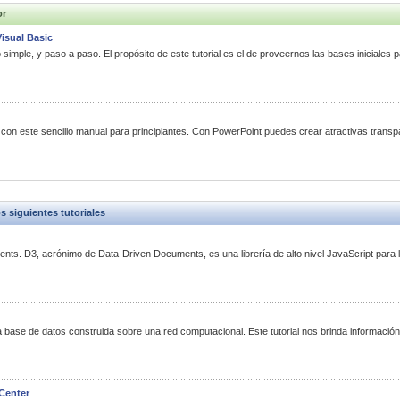
or
isual Basic
imple, y paso a paso. El propósito de este tutorial es el de proveernos las bases iniciales p
con este sencillo manual para principiantes. Con PowerPoint puedes crear atractivas transp
siguientes tutoriales
ts. D3, acrónimo de Data-Driven Documents, es una librería de alto nivel JavaScript para l
a base de datos construida sobre una red computacional. Este tutorial nos brinda informació
Center