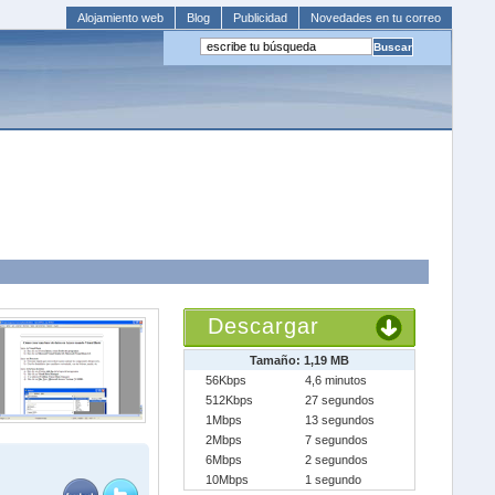
Alojamiento web
Blog
Publicidad
Novedades en tu correo
Descargar
Tamaño: 1,19 MB
56Kbps
4,6 minutos
512Kbps
27 segundos
1Mbps
13 segundos
2Mbps
7 segundos
6Mbps
2 segundos
10Mbps
1 segundo