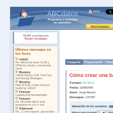
Inicio
ABCdatos
Programas
y
tutoriales
en castellano
PROGRAMAS
Categoría:
Programación
Base
Cómo crear una ba
Formato:
MS Word
Fecha:
10/08/2009
Autor:
Jorge Alvarez
Descargas:
129.897
Valoración de los usuarios:
Valora este tutorial: