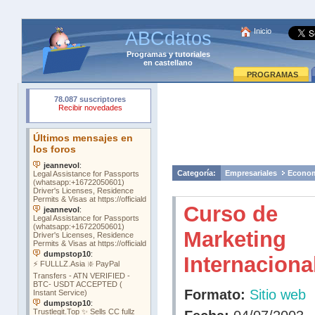
Inicio
ABCdatos
Programas
y
tutoriales
en castellano
PROGRAMAS
Categoría:
Empresariales
Econo
Curso de
Marketing
Internaciona
Formato:
Sitio web