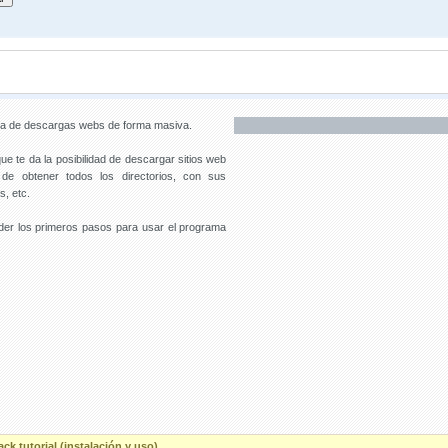
ama de descargas webs de forma masiva.
ue te da la posibilidad de descargar sitios web
de obtener todos los directorios, con sus
, etc.
nder los primeros pasos para usar el programa
k tutorial (instalación y uso)