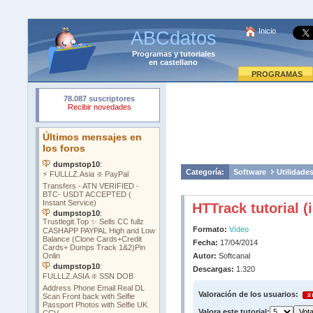
Inicio
ABCdatos
Programas
y
tutoriales
en castellano
PROGRAMAS
Categoría:
Software
Utilidade
HTTrack tutorial (
Formato:
Vídeo
Fecha:
17/04/2014
Autor:
Softcanal
Descargas:
1.320
Valoración de los usuarios:
Valora este tutorial: