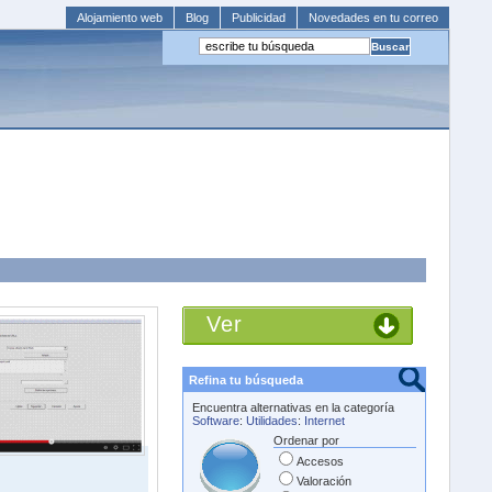
Alojamiento web
Blog
Publicidad
Novedades en tu correo
Ver
Refina tu búsqueda
Encuentra alternativas en la categoría
Software
:
Utilidades
:
Internet
Ordenar por
Accesos
Valoración