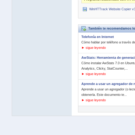
WinHTTrack Website Copier v3
También te recomendamos los 
Telefonía en Internet
Cómo hablar por teléfono a través de 
► sigue leyendo
AwStats: Herramienta de generaci
Cómo instalar AwStats 7.0 en Ubuntu
Analytics, Clicky, StatCounter,...
► sigue leyendo
Aprende a usar un agregador de no
Aprende a usar un agregador (o lector
obtenerla. Este documento te...
► sigue leyendo