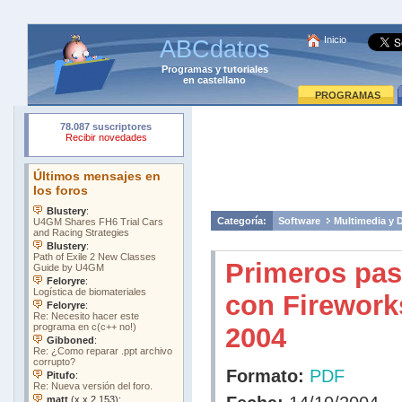
Inicio
ABCdatos
Programas
y
tutoriales
en castellano
PROGRAMAS
Categoría:
Software
Multimedia y 
Primeros pa
con Firewor
2004
Formato:
PDF