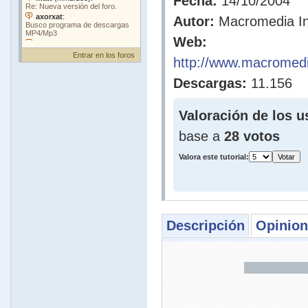
Fecha:
14/10/2004
Autor:
Macromedia In
Web:
Entrar en los foros
http://www.macromedi
Descargas:
11.156
Valoración de los u
base a
28 votos
Valora este tutorial:
Descripción
Opinion