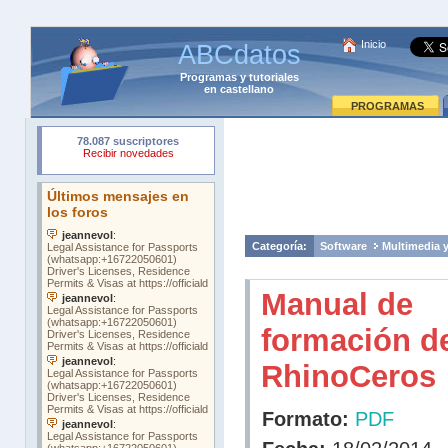
Inicio
ABCdatos
Programas
y
tutoriales
en castellano
PROGRAMAS
Categoría:
Software
Multimedia 
Manual de
formación d
RhinoCeros
Formato:
PDF