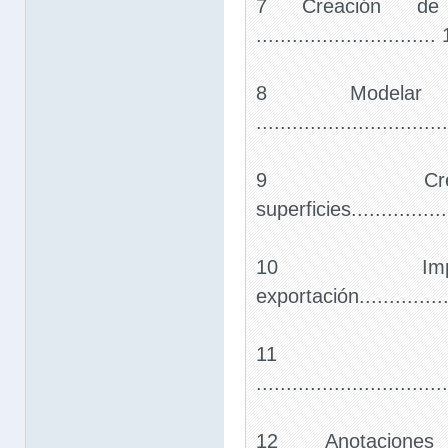
7 Creación de 
.............................
8 Modelar
..............................
9 Cre
superficies.................
10 Impo
exportación................
11 Ren
..............................
12 Anotacion