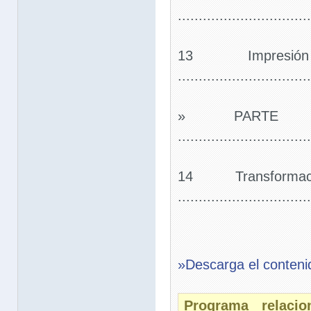
..............................
13 Impres
..............................
» PARTE C
..............................
14 Transform
..............................
»Descarga el conteni
Programa relaci