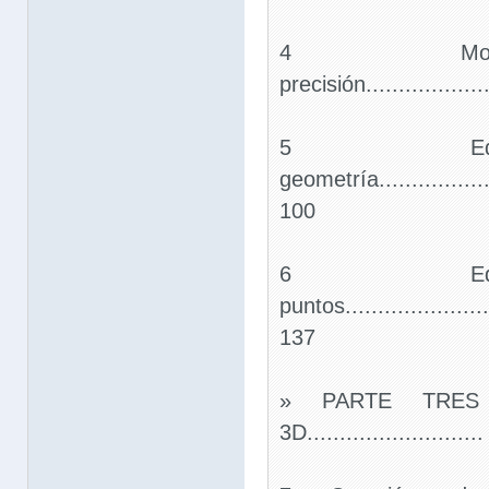
4 Mod
precisión....................
5 Edi
geometría...................
100
6 Edi
puntos........................
137
» PARTE TRES 
3D..........................