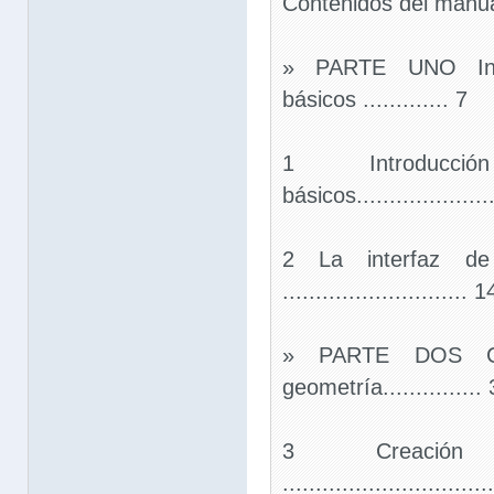
Contenidos del manua
» PARTE UNO Intr
básicos ............. 7
1 Introducc
básicos.....................
2 La interfaz d
............................ 1
» PARTE DOS Cr
geometría...............
3 Creación
...............................