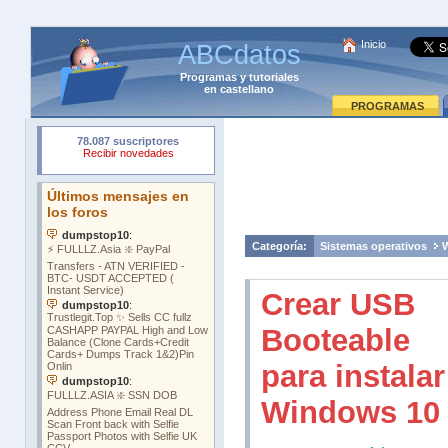
Inicio
ABCdatos
Programas
y
tutoriales
en castellano
PROGRAMAS
Categoría:
Sistemas operativos
Crear USB
Booteable
para instalar
Windows 10