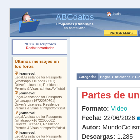
Inicio
ABCdatos
Programas
y
tutoriales
en castellano
PROGRAMAS
Categoría:
Hogar
Aficiones
Ci
Partes de un
Formato:
Vídeo
Fecha:
22/06/2026
Autor:
MundoCiclis
Descargas:
1.285