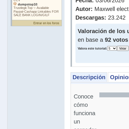
Fecha:
03/06/2026
Autor:
Maxwell elect
Descargas:
23.242
Entrar en los foros
Valoración de los 
en base a
92 votos
Valora este tutorial:
Descripción
Opinio
Conoce
cómo
funciona
un