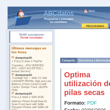
Inicio
ABCdatos
Programas
y
tutoriales
en castellano
PROGRAMAS
Categoría:
Electrónica y Electricida
Optima
utilización d
pilas secas
Formato:
PDF