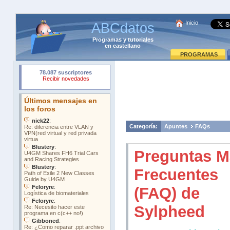
Inicio
ABCdatos
Programas
y
tutoriales
en castellano
PROGRAMAS
Categoría:
Apuntes
FAQs
Preguntas M
Frecuentes
(FAQ) de
Sylpheed