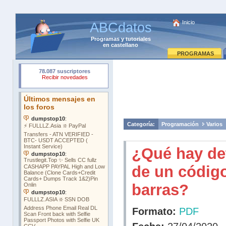
Inicio
ABCdatos
Programas
y
tutoriales
en castellano
PROGRAMAS
Categoría:
Programación
Varios
¿Qué hay de
de un códig
barras?
Formato:
PDF