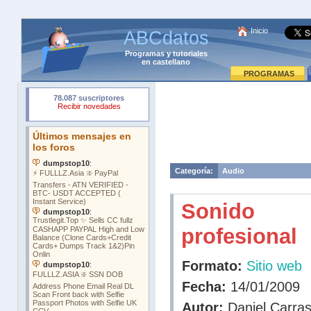
Inicio
ABCdatos
Programas
y
tutoriales
en castellano
PROGRAMAS
Categoría:
Audio
Sonido
profesional
Formato:
Sitio web
Fecha:
14/01/2009
Autor:
Daniel Carra