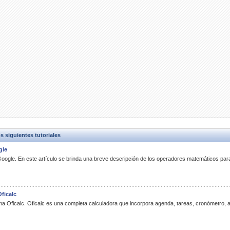
siguientes tutoriales
gle
 Google. En este artículo se brinda una breve descripción de los operadores matemáticos para 
ficalc
ama Oficalc. Oficalc es una completa calculadora que incorpora agenda, tareas, cronómetro, 