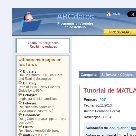
Inicio
ABCdatos
Programas
y
tutoriales
en castellano
PROGRAMAS
Categoría:
Software
Cálculos
Tutorial de MATL
Formato:
PDF
Fecha:
20/11/2013
Autor:
Fernando Berzal
Descargas:
1.513
Valoración de los usuarios:
Valora este tutorial: