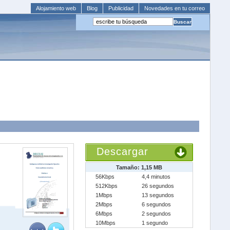
Alojamiento web
Blog
Publicidad
Novedades en tu correo
Descargar
Tamaño: 1,15 MB
56Kbps
4,4 minutos
512Kbps
26 segundos
1Mbps
13 segundos
2Mbps
6 segundos
6Mbps
2 segundos
10Mbps
1 segundo