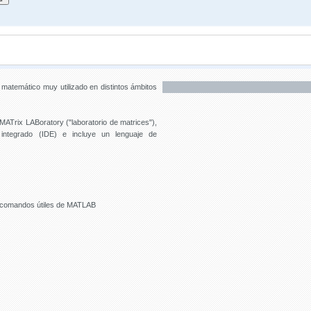
atemático muy utilizado en distintos ámbitos
Trix LABoratory ("laboratorio de matrices"),
 integrado (IDE) e incluye un lenguaje de
s comandos útiles de MATLAB