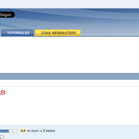
TUTORIALES
ZONA WEBMASTERS
AB
6,0
en base a
3 votos