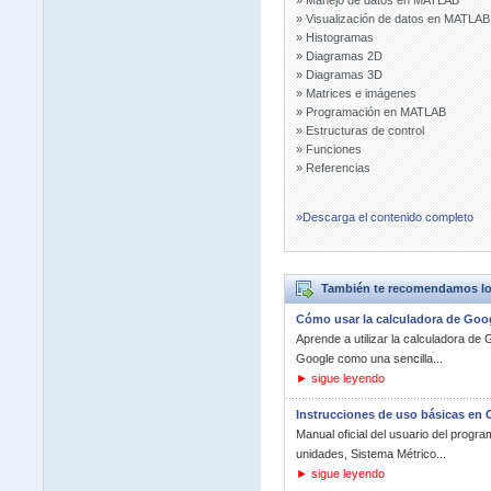
» Manejo de datos en MATLAB
» Visualización de datos en MATLAB
» Histogramas
» Diagramas 2D
» Diagramas 3D
» Matrices e imágenes
» Programación en MATLAB
» Estructuras de control
» Funciones
» Referencias
»Descarga el contenido completo
También te recomendamos los 
Cómo usar la calculadora de Goo
Aprende a utilizar la calculadora de
Google como una sencilla...
► sigue leyendo
Instrucciones de uso básicas en O
Manual oficial del usuario del progr
unidades, Sistema Métrico...
► sigue leyendo