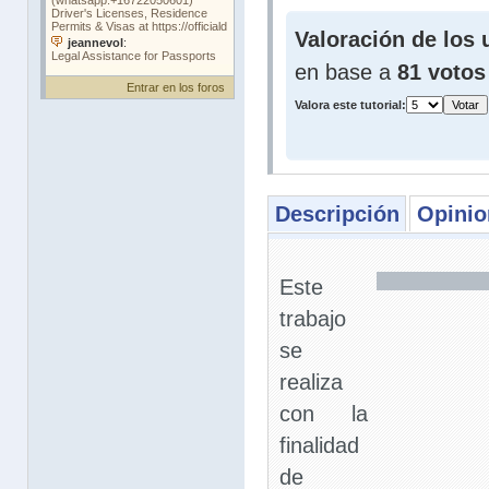
Valoración de los 
en base a
81 votos
Entrar en los foros
Valora este tutorial:
Descripción
Opinio
Este
trabajo
se
realiza
con la
finalidad
de