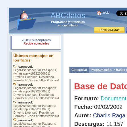
Inicio
ABCdatos
Programas
y
tutoriales
en castellano
PROGRAMAS
Categoría:
Programación
Bases 
Base de Dat
Formato:
Document
Fecha:
09/02/2002
Autor:
Charlis Raga
Descargas:
11.157