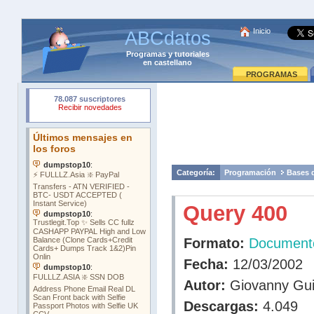
Inicio
ABCdatos
Programas
y
tutoriales
en castellano
PROGRAMAS
Categoría:
Programación
Bases 
Query 400
Formato:
Document
Fecha:
12/03/2002
Autor:
Giovanny Gui
Descargas:
4.049