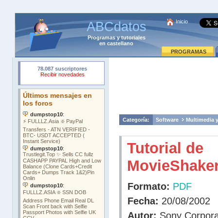
Inicio
ABCdatos
Programas
y
tutoriales
en castellano
PROGRAMAS
Categoría:
Software
Multimedia 
Tutorial de
MovieShake
Formato:
PDF
Fecha:
20/08/2002
Autor:
Sony Corpora