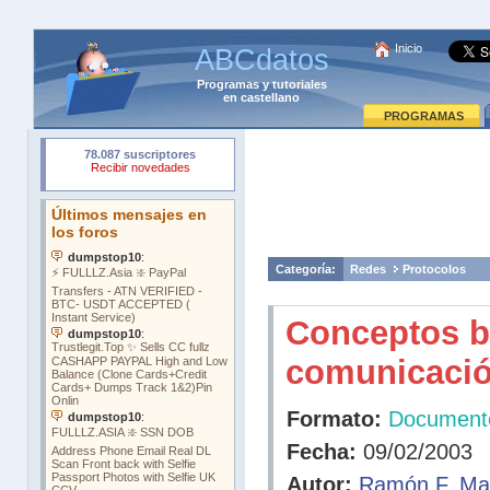
Inicio
ABCdatos
Programas
y
tutoriales
en castellano
PROGRAMAS
Categoría:
Redes
Protocolos
Conceptos b
comunicació
Formato:
Document
Fecha:
09/02/2003
Autor:
Ramón F. Ma