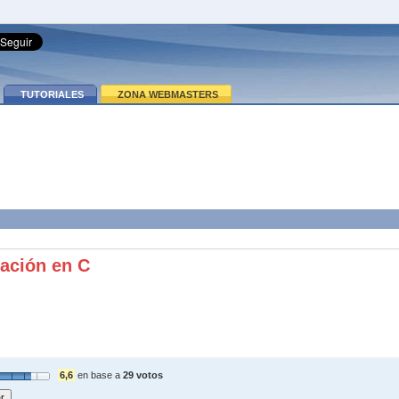
TUTORIALES
ZONA WEBMASTERS
ación en C
6,6
en base a
29 votos