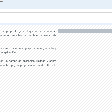
 de propósito general que ofrece economía
structuras sencillas y un buen conjunto de
, es más bien un lenguaje pequeño, sencillo y
de aplicación.
con un campo de aplicación ilimitado y sobre
oco tiempo, un programador puede utilizar la
a