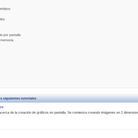
ototipos
bles
a por pantalla
 memoria
siguientes tutoriales
os
a acerca de la creación de gráficos en pantalla. Se comienza creando imágenes en 2 dimensio