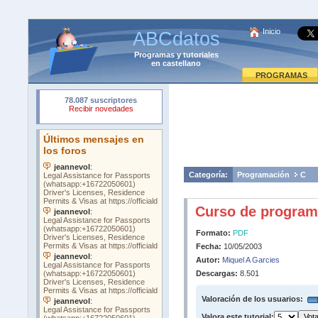
Inicio
ABCdatos
Programas
y
tutoriales
en castellano
PROGRAMAS
Categoría:
Programación
C
Curso de program
Formato:
PDF
Fecha:
10/05/2003
Autor:
Miquel A Garcies
Descargas:
8.501
Valoración de los usuarios:
Valora este tutorial: