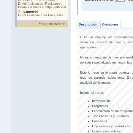
Entrar en los foros
Descripción
Opiniones
C es un lenguaje de programación
sintáctica, control de flujo y e
operadores.
No es un lenguaje de muy alto nivel
no está especializado en ningún tipo 
Esto lo hace un lenguaje potente, 
todo, se aprende rápidamente. En p
totalidad del lenguaje.
Indice del curso:
Introducción
Programas
El desarrollo de un program
Tipos básicos y variables
Funciones
Expresiones y operadores
Conversión de tipos