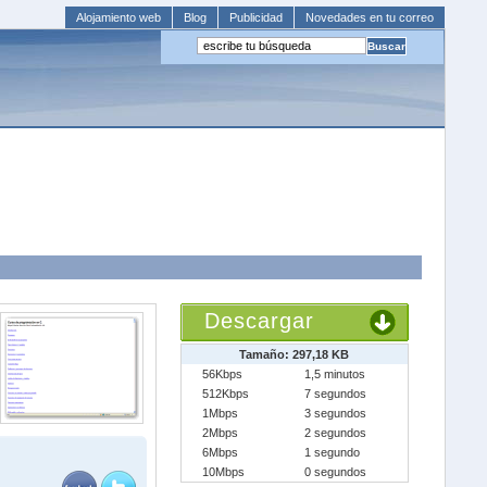
Alojamiento web
Blog
Publicidad
Novedades en tu correo
Descargar
Tamaño: 297,18 KB
56Kbps
1,5 minutos
512Kbps
7 segundos
1Mbps
3 segundos
2Mbps
2 segundos
6Mbps
1 segundo
10Mbps
0 segundos