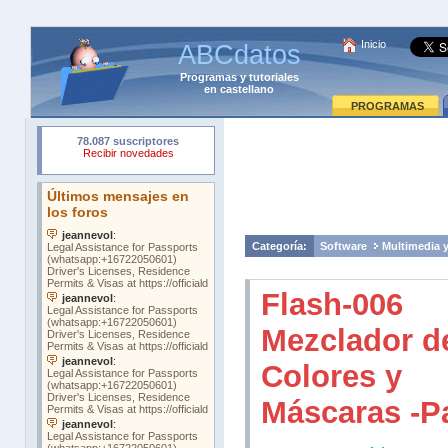
Inicio
ABCdatos
Programas
y
tutoriales
en castellano
PROGRAMAS
Categoría:
Software
Multimedia 
Flash-006
Mezclador d
Colores y
Máscaras -Pa